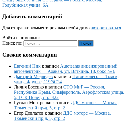
Голубинская улица, 6А
Добавить комментарий
Для отправки комментария вам необходимо
авторизоваться
.
Войти с помощью:
Поиск по:
Поиск
Свежие комментарии
Евгений Ник
к записи
Autoteams лицензированный
автоэлектрик — Абакан, ул. Вяткина, 18, бокс № 6
Дмитрий Медведев
к записи
Пятое колесо — Томск,
улица Фрунзе, 119/5С24
Лилия Босенко
к записи
СТО МиГ — Россия,
Республика Крым, Симферополь, Аэрофлотская улица,
5, ГСК Полет, стр. 422
Руслан Монтренко
к записи
ДДС моторс — Москва,
Тюменский пр-д, 5, стр. 2
Егор Довлатов
к записи
ДДС моторс — Москва,
Тюменский пр-д, 5, стр. 2