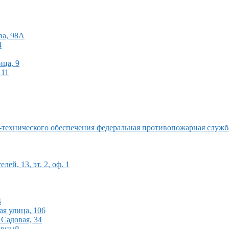
ва, 98А
4
ица, 9
 11
ехнического обеспечения федеральная противопожарная служба п
ей, 13, эт. 2, оф. 1
4
ая улица, 106
 Садовая, 34
Мирный