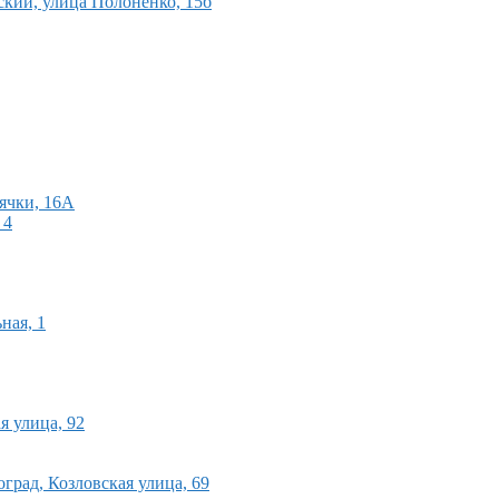
ский, улица Полоненко, 15б
лячки, 16А
 4
ная, 1
я улица, 92
рад, Козловская улица, 69