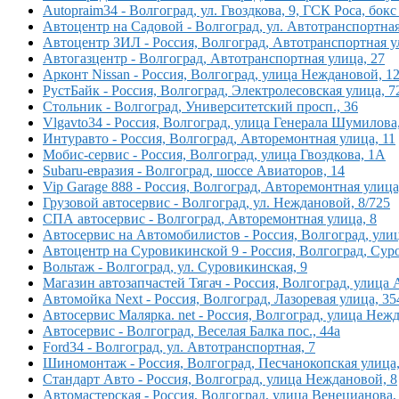
Autopraim34 - Волгоград, ул. Гвоздкова, 9, ГСК Роса, бокс
Автоцентр на Садовой - Волгоград, ул. Автотранспортная
Автоцентр ЗИЛ - Россия, Волгоград, Автотранспортная у
Автогазцентр - Волгоград, Автотранспортная улица, 27
Арконт Nissan - Россия, Волгоград, улица Неждановой, 1
РустБайк - Россия, Волгоград, Электролесовская улица, 
Стольник - Волгоград, Университетский просп., 36
Vlgavto34 - Россия, Волгоград, улица Генерала Шумилова
Интуравто - Россия, Волгоград, Авторемонтная улица, 11
Мобис-сервис - Россия, Волгоград, улица Гвоздкова, 1А
Subaru-евразия - Волгоград, шоссе Авиаторов, 14
Vip Garage 888 - Россия, Волгоград, Авторемонтная улица
Грузовой автосервис - Волгоград, ул. Неждановой, 8/725
СПА автосервис - Волгоград, Авторемонтная улица, 8
Автосервис на Автомобилистов - Россия, Волгоград, ули
Автоцентр на Суровикинской 9 - Россия, Волгоград, Сур
Вольтаж - Волгоград, ул. Суровикинская, 9
Магазин автозапчастей Тягач - Россия, Волгоград, улица
Автомойка Next - Россия, Волгоград, Лазоревая улица, 35
Автосервис Малярка. net - Россия, Волгоград, улица Нежд
Автосервис - Волгоград, Веселая Балка пос., 44а
Ford34 - Волгоград, ул. Автотранспортная, 7
Шиномонтаж - Россия, Волгоград, Песчанокопская улица,
Стандарт Авто - Россия, Волгоград, улица Неждановой, 8
Автомастерская - Россия, Волгоград, улица Венецианова,