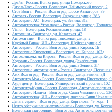
Драйв - Россия, Волгоград, улица Пожарского
ДизельТакт - Россия, Волгоград, Таймырский проезд, 2
Стоа Волга - Россия, Волгоград, шоссе Авиаторов, 89
Автогаз - Россия, Волгоград, Окружная улица, 28А
Автосервис АС - Волгоград, ул. Зевина, 31а
Автомастерская Угол парка - Россия, Волгоград, Тополев
Vianor - Волгоград, Рославльская улица, 18
Автомини - Волгоград, ул. Казахская, 47
Автомагазин - Волгоград, Тополевая улица, 2
Клубный Гараж, ИП - Волгоград, Шуйская улица, 9
Автосервис - Россия, Волгоград, улица Кирова, 1Б
Автосервис Кировский - Волгоград, ул. Кирова, 107д
Автокомплекс на Кирова - Россия, Волгоград, улица Кир
Ходовик - Россия, Волгоград, улица Декабристов
Автосервис - Россия, Волгоград, улица Зевина, 3Г
Автосервис, автотехцентр - Россия, Волгоград, Песчаная 
Амк Волгоград - Россия, Волгоград, улица Зевина, 3Д
Автоцентр Mva - Россия, Волгоград, улица Писемского, 
Ауди центр - Волгоград, Университетский проспект, 102
Автоцентр-Кузов - Россия, Волгоград, Автотранспортная 
Автосервис Ильича - Волгоград, Саши Чекалина пос., 53
Автомастерская, ИП - Волгоград, поселок Саши Чекалина
Дельта-сервис - Волгоград, улица Корганова, 49, корп. 1
Центр обслуживания автомобилей - Волгоград, ул. Корган
Волгоградгазатосервис - Волгоград, Автотранспортная у