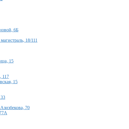
новой, 6Б
 магистраль, 18/111
ица, 15
, 117
вская, 15
 33
Азизбекова, 70
 77А