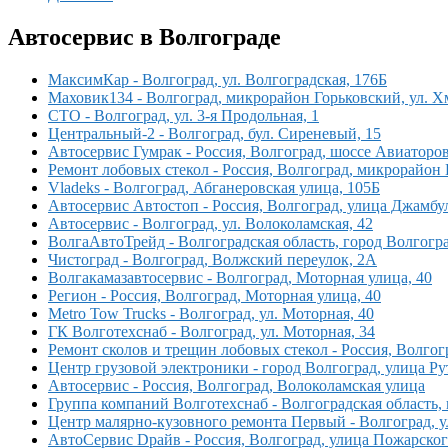
Автосервис в Волгограде
МаксимКар - Волгоград, ул. Волгоградская, 176Б
Маховик134 - Волгоград, микрорайон Горьковский, ул. Х
СТО - Волгоград, ул. 3-я Продольная, 1
Центральный-2 - Волгоград, бул. Сиреневый, 15
Автосервис Гумрак - Россия, Волгоград, шоссе Авиаторов
Ремонт лобовых стекол - Россия, Волгоград, микрорайон 
Vladeks - Волгоград, Абганеровская улица, 105Б
Автосервис Автостоп - Россия, Волгоград, улица Джамбул
Автосервис - Волгоград, ул. Волоколамская, 42
ВолгаАвтоТрейд - Волгоградская область, город Волгогра
Чистоград - Волгоград, Волжский переулок, 2А
Волгакамазавтосервис - Волгоград, Моторная улица, 40
Регион - Россия, Волгоград, Моторная улица, 40
Metro Tow Trucks - Волгоград, ул. Моторная, 40
ГК Волготехснаб - Волгоград, ул. Моторная, 34
Ремонт сколов и трещин лобовых стекол - Россия, Волгог
Центр грузовой электроники - город Волгоград, улица Ру
Автосервис - Россия, Волгоград, Волоколамская улица
Группа компаний Волготехснаб - Волгоградская область,
Центр малярно-кузовного ремонта Первый - Волгоград, у
АвтоСервис Dрайв - Россия, Волгоград, улица Пожарског