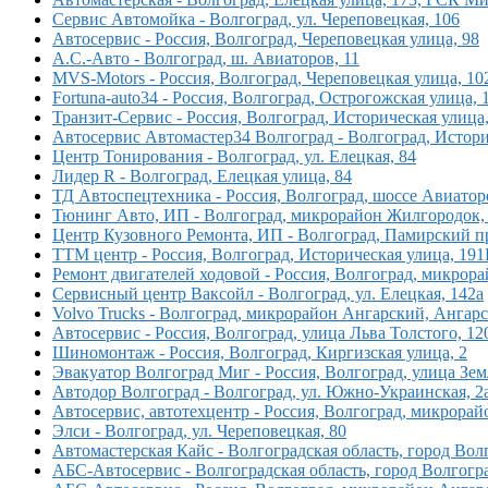
Сервис Автомойка - Волгоград, ул. Череповецкая, 106
Автосервис - Россия, Волгоград, Череповецкая улица, 98
А.С.-Авто - Волгоград, ш. Авиаторов, 11
MVS-Motors - Россия, Волгоград, Череповецкая улица, 10
Fortuna-auto34 - Россия, Волгоград, Острогожская улица, 
Транзит-Сервис - Россия, Волгоград, Историческая улица,
Автосервис Автомастер34 Волгоград - Волгоград, Истори
Центр Тонирования - Волгоград, ул. Елецкая, 84
Лидер R - Волгоград, Елецкая улица, 84
ТД Автоспецтехника - Россия, Волгоград, шоссе Авиатор
Тюнинг Авто, ИП - Волгоград, микрорайон Жилгородок, 
Центр Кузовного Ремонта, ИП - Волгоград, Памирский пр
ТТМ центр - Россия, Волгоград, Историческая улица, 191
Ремонт двигателей ходовой - Россия, Волгоград, микрор
Сервисный центр Ваксойл - Волгоград, ул. Елецкая, 142а
Volvo Trucks - Волгоград, микрорайон Ангарский, Ангарск
Автосервис - Россия, Волгоград, улица Льва Толстого, 12
Шиномонтаж - Россия, Волгоград, Киргизская улица, 2
Эвакуатор Волгоград Миг - Россия, Волгоград, улица Зем
Автодор Волгоград - Волгоград, ул. Южно-Украинская, 2
Автосервис, автотехцентр - Россия, Волгоград, микрорай
Элси - Волгоград, ул. Череповецкая, 80
Автомастерская Кайс - Волгоградская область, город Вол
АБС-Автосервис - Волгоградская область, город Волгогр