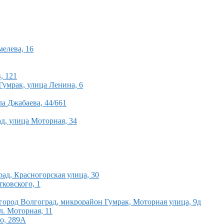
мелева, 16
, 121
Гумрак, улица Ленина, 6
а Джабаева, 44/661
д, улица Моторная, 34
рад, Красногорская улица, 30
тковского, 1
 город Волгоград, микрорайон Гумрак, Моторная улица, 9д
л. Моторная, 11
о, 289А