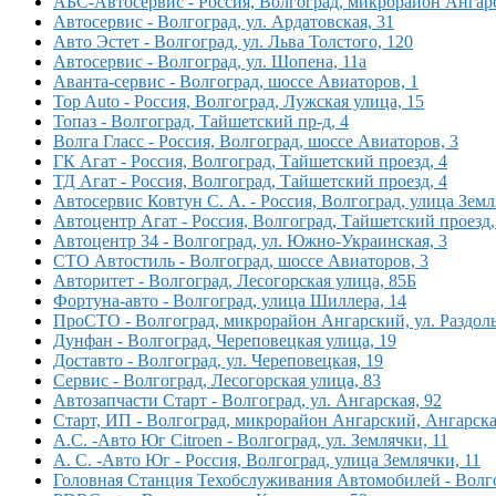
АБС-Автосервис - Россия, Волгоград, микрорайон Ангар
Автосервис - Волгоград, ул. Ардатовская, 31
Авто Эстет - Волгоград, ул. Льва Толстого, 120
Автосервис - Волгоград, ул. Шопена, 11а
Аванта-сервис - Волгоград, шоссе Авиаторов, 1
Top Auto - Россия, Волгоград, Лужская улица, 15
Топаз - Волгоград, Тайшетский пр-д, 4
Волга Гласс - Россия, Волгоград, шоссе Авиаторов, 3
ГК Агат - Россия, Волгоград, Тайшетский проезд, 4
ТД Агат - Россия, Волгоград, Тайшетский проезд, 4
Автосервис Ковтун С. А. - Россия, Волгоград, улица Зем
Автоцентр Агат - Россия, Волгоград, Тайшетский проезд,
Автоцентр 34 - Волгоград, ул. Южно-Украинская, 3
СТО Автостиль - Волгоград, шоссе Авиаторов, 3
Авторитет - Волгоград, Лесогорская улица, 85Б
Фортуна-авто - Волгоград, улица Шиллера, 14
ПроСТО - Волгоград, микрорайон Ангарский, ул. Раздоль
Дунфан - Волгоград, Череповецкая улица, 19
Доставто - Волгоград, ул. Череповецкая, 19
Сервис - Волгоград, Лесогорская улица, 83
Автозапчасти Старт - Волгоград, ул. Ангарская, 92
Старт, ИП - Волгоград, микрорайон Ангарский, Ангарска
А.С. -Авто Юг Citroen - Волгоград, ул. Землячки, 11
А. С. -Авто Юг - Россия, Волгоград, улица Землячки, 11
Головная Станция Техобслуживания Автомобилей - Волгог