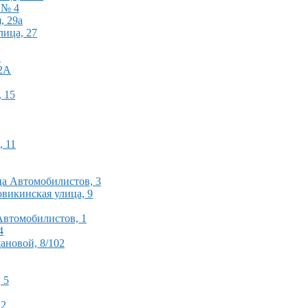
 № 4
, 29а
лица, 27
2
72А
, 15
, 11
ца Автомобилистов, 3
овикинская улица, 9
 Автомобилистов, 1
4
ановой, 8/102
 5
 2