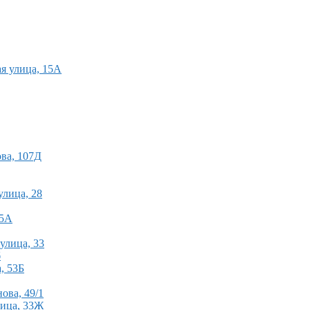
ая улица, 15А
ова, 107Д
улица, 28
95А
улица, 33
б
, 53Б
ова, 49/1
лица, 33Ж