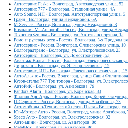
Автосервис Faska - Волгоград, Автозаводская улица, 52
Автосервис 777 - Волгоград, Стадионная улица, 4А
Auto Sound, ИП - Волгоград, Автотранспортная улица, 5
Гранд - Волгоград, улица Неждановой, 6А
M-Service - Россия, Волгоград, улица Неждановой, 3
Компания Ms-Autoprofi - Россия, Волгоград, улица Нежда
Техцентр Фишка - Волгоград, ул. Автотранспортная, 1а
Ремонт рулевых реек - Россия, Волгоград, 3-я Продольная
Автосервис - Россия, Волгоград, Оленегорская улица, 10
Волгоградтранс - Волгоград, ул. Электролесовская, 23
Автосервис - Волгоград, ул. Домостроителей, 5д
Авантаж-Волга - Россия, Волгоград, Электролесовская ул
Дирижанс - Волгоград, ул. Электролесовская, 15
Автосервис, ИП - Волгоград, Электролесовская улица, 15
АвтоАльянс - Россия, Волгоград, улица Саши Филиппова
Кузов-ателье 777 Три топора - Волгоград, ул. Электролесо
АвтоРиК - Волгоград, ул. Азизбекова, 79
Pandora Alarm - Волгоград, ул. Корейская, 33
Филиал Арс Адакт - Россия, Волгоград, Корейская улица,
П-Сервис + - Россия, Волгоград, улица Азизбекова, 73
Автомобильно-Технический центр Плаза - Волгоград, ул. 
Юг-Моторс Авто - Россия, Волгоград, улица Азизбекова,
Spectr Avto - Волгоград, ул. Электролесовская, 32
Авто-мини - Волгоград, ш. Авиаторов, 8б
MetalBox - Волгоград, ш. Авиаторов, 8б