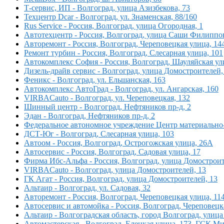
Т-сервис, ИП - Волгоград, улица Азизбекова, 73
Техцентр Dcar - Волгоград, ул. Знаменская, 88/160
Rus Service - Россия, Волгоград, улица Огородная, 1
Автотехцентр - Россия, Волгоград, улица Саши Филиппо
Авторемонт - Россия, Волгоград, Череповецкая улица, 14
Ремонт турбин - Россия, Волгоград, Слесарная улица, 101
Автокомплекс София - Россия, Волгоград, Шауляйская ул
Дизель-драйв сервис - Волгоград, улица Домостроителей,
Феникс - Волгоград, ул. Ельшанская, 163
Автокомплекс АвтоГрад - Волгоград, ул. Ангарская, 160
VIRBACauto - Волгоград, ул. Череповецкая, 132
Шинный центр - Волгоград, Нефтяников пр-д, 2
Эдан - Волгоград, Нефтяников пр-д, 2
Федеральное автономное учреждение Центр материально-т
ДСТ-Юг - Волгоград, Слесарная улица, 103
Автоом - Россия, Волгоград, Острогожская улица, 26А
Автосервис - Россия, Волгоград, Садовая улица, 17
Фирма Ибс-Альфа - Россия, Волгоград, улица Домостроител
VIRBACauto - Волгоград, улица Домостроителей, 13
ГК Агат - Россия, Волгоград, улица Домостроителей, 13
Альтаир - Волгоград, ул. Садовая, 32
Авторемонт - Россия, Волгоград, Череповецкая улица, 11
Автосервис и автомойка - Россия, Волгоград, Череповецк
Альтаир - Волгоградская область, город Волгоград, улица
Автомастерская - Волгоград, Елецкая улица, 173, ГСК 