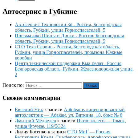
Автосервис в Губкине
Автосервис Технологии 3d - Россия, Белгородская
область, Губкин, улица Горноспасателей, 5
Пневматико Шины и Диски - Россия, Белгородская
область, Губкин, улица Горноспасателей, 5
СТО Теха Сервис - Россия, Белгородская область,
Губкин, улица Горноспасателей, промзона Южные
коробки
Центр технической поддержки Кма-белаз - Россия,
Белгородская область, Губкин, Железнодорожная улица,
2
Поиск по:
Поиск
Свежие комментарии
Евгений Ник
к записи
Autoteams лицензированный
автоэлектрик — Абакан, ул. Вяткина, 18, бокс № 6
Дмитрий Медведев
к записи
Пятое колесо — Томск,
улица Фрунзе, 119/5С24
Лилия Босенко
к записи
СТО МиГ — Россия,
Республика Крым, Симферополь, Аэрофлотская улица,