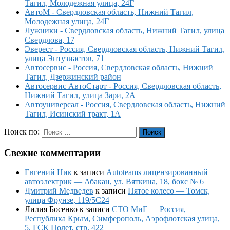
Тагил, Молодежная улица, 24Г
АвтоМ - Свердловская область, Нижний Тагил,
Молодежная улица, 24Г
Лужники - Свердловская область, Нижний Тагил, улица
Свердлова, 17
Эверест - Россия, Свердловская область, Нижний Тагил,
улица Энтузиастов, 71
Автосервис - Россия, Свердловская область, Нижний
Тагил, Дзержинский район
Автосервис АвтоСтарт - Россия, Свердловская область,
Нижний Тагил, улица Зари, 2А
Автоуниверсал - Россия, Свердловская область, Нижний
Тагил, Исинский тракт, 1А
Поиск по:
Поиск
Свежие комментарии
Евгений Ник
к записи
Autoteams лицензированный
автоэлектрик — Абакан, ул. Вяткина, 18, бокс № 6
Дмитрий Медведев
к записи
Пятое колесо — Томск,
улица Фрунзе, 119/5С24
Лилия Босенко
к записи
СТО МиГ — Россия,
Республика Крым, Симферополь, Аэрофлотская улица,
5, ГСК Полет, стр. 422