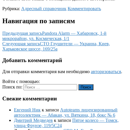
Рубрика:
Адресный справочник
Комментировать
Навигация по записям
Предыдущая запись
Pandora Alarm — Хабаровск, 1-й
микрорайон, ул. Космическая, 1/1
Следующая запись
СТО Глушители — Украина, Киев,
Харьковское шоссе, 169/25а
Добавить комментарий
Для отправки комментария вам необходимо
авторизоваться
.
Войти с помощью:
Поиск по:
Поиск
Свежие комментарии
Евгений Ник
к записи
Autoteams лицензированный
автоэлектрик — Абакан, ул. Вяткина, 18, бокс № 6
Дмитрий Медведев
к записи
Пятое колесо — Томск,
улица Фрунзе, 119/5С24