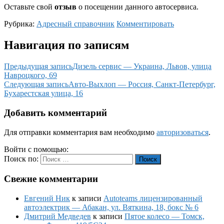
Оставьте свой
отзыв
о посещении данного автосервиса.
Рубрика:
Адресный справочник
Комментировать
Навигация по записям
Предыдущая запись
Дизель сервис — Украина, Львов, улица
Навроцкого, 69
Следующая запись
Авто-Выхлоп — Россия, Санкт-Петербург,
Бухарестская улица, 16
Добавить комментарий
Для отправки комментария вам необходимо
авторизоваться
.
Войти с помощью:
Поиск по:
Поиск
Свежие комментарии
Евгений Ник
к записи
Autoteams лицензированный
автоэлектрик — Абакан, ул. Вяткина, 18, бокс № 6
Дмитрий Медведев
к записи
Пятое колесо — Томск,