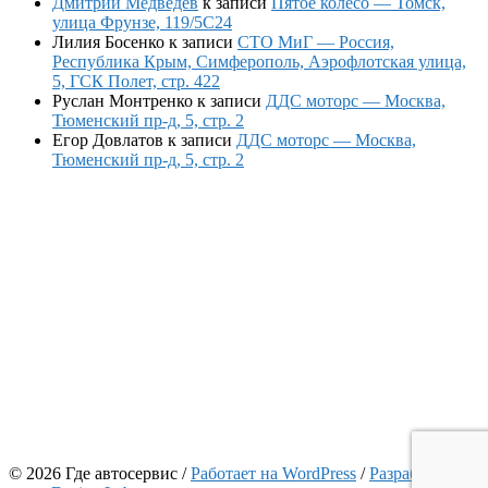
Дмитрий Медведев
к записи
Пятое колесо — Томск,
улица Фрунзе, 119/5С24
Лилия Босенко
к записи
СТО МиГ — Россия,
Республика Крым, Симферополь, Аэрофлотская улица,
5, ГСК Полет, стр. 422
Руслан Монтренко
к записи
ДДС моторс — Москва,
Тюменский пр-д, 5, стр. 2
Егор Довлатов
к записи
ДДС моторс — Москва,
Тюменский пр-д, 5, стр. 2
© 2026 Где автосервис
/
Работает на WordPress
/
Разработчик