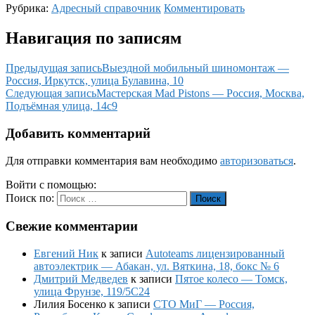
Рубрика:
Адресный справочник
Комментировать
Навигация по записям
Предыдущая запись
Выездной мобильный шиномонтаж —
Россия, Иркутск, улица Булавина, 10
Следующая запись
Мастерская Mad Pistons — Россия, Москва,
Подъёмная улица, 14с9
Добавить комментарий
Для отправки комментария вам необходимо
авторизоваться
.
Войти с помощью:
Поиск по:
Поиск
Свежие комментарии
Евгений Ник
к записи
Autoteams лицензированный
автоэлектрик — Абакан, ул. Вяткина, 18, бокс № 6
Дмитрий Медведев
к записи
Пятое колесо — Томск,
улица Фрунзе, 119/5С24
Лилия Босенко
к записи
СТО МиГ — Россия,