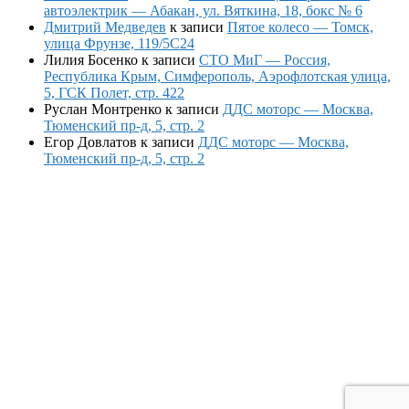
автоэлектрик — Абакан, ул. Вяткина, 18, бокс № 6
Дмитрий Медведев
к записи
Пятое колесо — Томск,
улица Фрунзе, 119/5С24
Лилия Босенко
к записи
СТО МиГ — Россия,
Республика Крым, Симферополь, Аэрофлотская улица,
5, ГСК Полет, стр. 422
Руслан Монтренко
к записи
ДДС моторс — Москва,
Тюменский пр-д, 5, стр. 2
Егор Довлатов
к записи
ДДС моторс — Москва,
Тюменский пр-д, 5, стр. 2