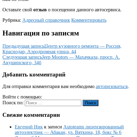
Оставьте свой
отзыв
о посещении данного автосервиса.
Рубрика:
Адресный справочник
Комментировать
Навигация по записям
Предыдущая запись
Центр кузовного ремонта — Россия,
Краснодар, Аэродромная улица, 44
Следующая запись
Jeep Mootors — Махачкала, просп. А.
Акушинского, 34б
Добавить комментарий
Для отправки комментария вам необходимо
авторизоваться
.
Войти с помощью:
Поиск по:
Поиск
Свежие комментарии
Евгений Ник
к записи
Autoteams лицензированный
автоэлектрик — Абакан, ул. Вяткина, 18, бокс № 6