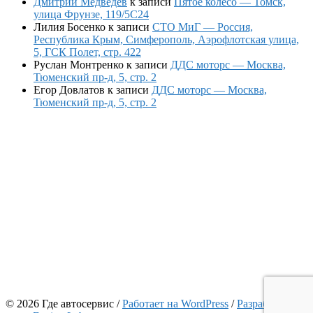
Дмитрий Медведев
к записи
Пятое колесо — Томск,
улица Фрунзе, 119/5С24
Лилия Босенко
к записи
СТО МиГ — Россия,
Республика Крым, Симферополь, Аэрофлотская улица,
5, ГСК Полет, стр. 422
Руслан Монтренко
к записи
ДДС моторс — Москва,
Тюменский пр-д, 5, стр. 2
Егор Довлатов
к записи
ДДС моторс — Москва,
Тюменский пр-д, 5, стр. 2
© 2026 Где автосервис
/
Работает на WordPress
/
Разработчик