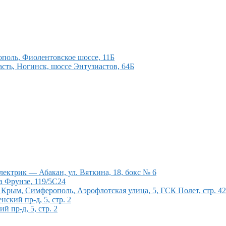
поль, Фиолентовское шоссе, 11Б
сть, Ногинск, шоссе Энтузиастов, 64Б
ектрик — Абакан, ул. Вяткина, 18, бокс № 6
а Фрунзе, 119/5С24
рым, Симферополь, Аэрофлотская улица, 5, ГСК Полет, стр. 4
кий пр-д, 5, стр. 2
 пр-д, 5, стр. 2