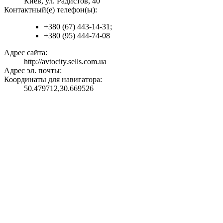
Киев, ул. Радистов, 40
Контактный(е) телефон(ы):
+380 (67) 443-14-31;
+380 (95) 444-74-08
Адрес сайта:
http://avtocity.sells.com.ua
Адрес эл. почты:
Координаты для навигатора:
50.479712,30.669526