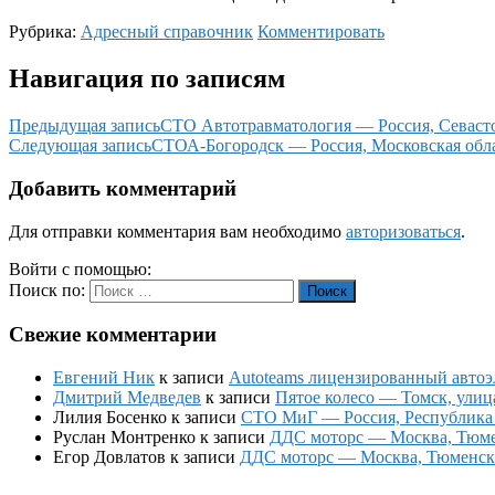
Рубрика:
Адресный справочник
Комментировать
Навигация по записям
Предыдущая запись
СТО Автотравматология — Россия, Севасто
Следующая запись
СТОА-Богородск — Россия, Московская обла
Добавить комментарий
Для отправки комментария вам необходимо
авторизоваться
.
Войти с помощью:
Поиск по:
Поиск
Свежие комментарии
Евгений Ник
к записи
Autoteams лицензированный автоэл
Дмитрий Медведев
к записи
Пятое колесо — Томск, улиц
Лилия Босенко
к записи
СТО МиГ — Россия, Республика К
Руслан Монтренко
к записи
ДДС моторс — Москва, Тюменс
Егор Довлатов
к записи
ДДС моторс — Москва, Тюменский