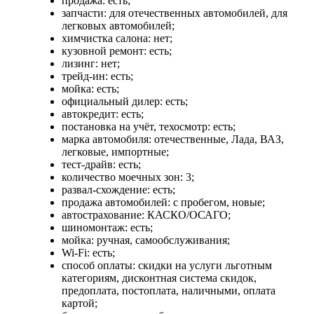
продажа: есть;
запчасти: для отечественных автомобилей, для
легковых автомобилей;
химчистка салона: нет;
кузовной ремонт: есть;
лизинг: нет;
трейд-ин: есть;
мойка: есть;
официальный дилер: есть;
автокредит: есть;
постановка на учёт, техосмотр: есть;
марка автомобиля: отечественные, Лада, ВАЗ,
легковые, импортные;
тест-драйв: есть;
количество моечных зон: 3;
развал-схождение: есть;
продажа автомобилей: с пробегом, новые;
автострахование: КАСКО/ОСАГО;
шиномонтаж: есть;
мойка: ручная, самообслуживания;
Wi-Fi: есть;
способ оплаты: скидки на услуги льготным
категориям, дисконтная система скидок,
предоплата, постоплата, наличными, оплата
картой;