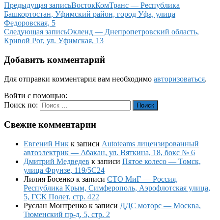
Предыдущая запись
ВостокКомТранс — Республика
Башкортостан, Уфимский район, город Уфа, улица
Федоровская, 5
Следующая запись
Окленд — Днепропетровский область,
Кривой Рог, ул. Уфимская, 13
Добавить комментарий
Для отправки комментария вам необходимо
авторизоваться
.
Войти с помощью:
Поиск по:
Поиск
Свежие комментарии
Евгений Ник
к записи
Autoteams лицензированный
автоэлектрик — Абакан, ул. Вяткина, 18, бокс № 6
Дмитрий Медведев
к записи
Пятое колесо — Томск,
улица Фрунзе, 119/5С24
Лилия Босенко
к записи
СТО МиГ — Россия,
Республика Крым, Симферополь, Аэрофлотская улица,
5, ГСК Полет, стр. 422
Руслан Монтренко
к записи
ДДС моторс — Москва,
Тюменский пр-д, 5, стр. 2