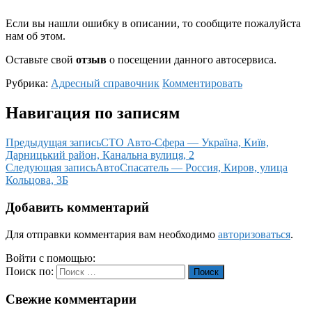
Если вы нашли ошибку в описании, то сообщите пожалуйста
нам об этом.
Оставьте свой
отзыв
о посещении данного автосервиса.
Рубрика:
Адресный справочник
Комментировать
Навигация по записям
Предыдущая запись
СТО Авто-Сфера — Україна, Київ,
Дарницький район, Канальна вулиця, 2
Следующая запись
АвтоСпасатель — Россия, Киров, улица
Кольцова, 3Б
Добавить комментарий
Для отправки комментария вам необходимо
авторизоваться
.
Войти с помощью:
Поиск по:
Поиск
Свежие комментарии