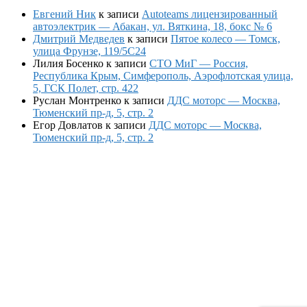
Евгений Ник
к записи
Autoteams лицензированный
автоэлектрик — Абакан, ул. Вяткина, 18, бокс № 6
Дмитрий Медведев
к записи
Пятое колесо — Томск,
улица Фрунзе, 119/5С24
Лилия Босенко
к записи
СТО МиГ — Россия,
Республика Крым, Симферополь, Аэрофлотская улица,
5, ГСК Полет, стр. 422
Руслан Монтренко
к записи
ДДС моторс — Москва,
Тюменский пр-д, 5, стр. 2
Егор Довлатов
к записи
ДДС моторс — Москва,
Тюменский пр-д, 5, стр. 2