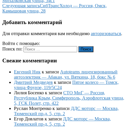
Михалковская улица, 34с1
Следующая запись
СибТрансХолод — Россия, Омск,
Камышовая улица, 28
Добавить комментарий
Для отправки комментария вам необходимо
авторизоваться
.
Войти с помощью:
Поиск по:
Поиск
Свежие комментарии
Евгений Ник
к записи
Autoteams лицензированный
автоэлектрик — Абакан, ул. Вяткина, 18, бокс № 6
Дмитрий Медведев
к записи
Пятое колесо — Томск,
улица Фрунзе, 119/5С24
Лилия Босенко
к записи
СТО МиГ — Россия,
Республика Крым, Симферополь, Аэрофлотская улица,
5, ГСК Полет, стр. 422
Руслан Монтренко
к записи
ДДС моторс — Москва,
Тюменский пр-д, 5, стр. 2
Егор Довлатов
к записи
ДДС моторс — Москва,
Тюменский пр-д, 5, стр. 2