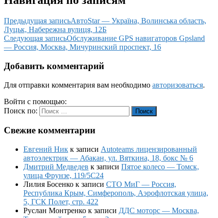
Навигация по записям
Предыдущая запись
АвтоStar — Україна, Волинська область,
Луцьк, Набережна вулиця, 12Б
Следующая запись
Обслуживание GPS навигаторов Gpsland
— Россия, Москва, Мичуринский проспект, 16
Добавить комментарий
Для отправки комментария вам необходимо
авторизоваться
.
Войти с помощью:
Поиск по:
Поиск
Свежие комментарии
Евгений Ник
к записи
Autoteams лицензированный
автоэлектрик — Абакан, ул. Вяткина, 18, бокс № 6
Дмитрий Медведев
к записи
Пятое колесо — Томск,
улица Фрунзе, 119/5С24
Лилия Босенко
к записи
СТО МиГ — Россия,
Республика Крым, Симферополь, Аэрофлотская улица,
5, ГСК Полет, стр. 422
Руслан Монтренко
к записи
ДДС моторс — Москва,