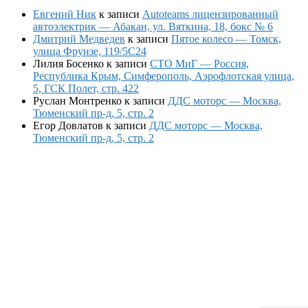
Евгений Ник
к записи
Autoteams лицензированный
автоэлектрик — Абакан, ул. Вяткина, 18, бокс № 6
Дмитрий Медведев
к записи
Пятое колесо — Томск,
улица Фрунзе, 119/5С24
Лилия Босенко
к записи
СТО МиГ — Россия,
Республика Крым, Симферополь, Аэрофлотская улица,
5, ГСК Полет, стр. 422
Руслан Монтренко
к записи
ДДС моторс — Москва,
Тюменский пр-д, 5, стр. 2
Егор Довлатов
к записи
ДДС моторс — Москва,
Тюменский пр-д, 5, стр. 2