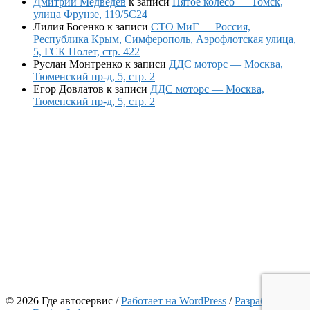
Дмитрий Медведев
к записи
Пятое колесо — Томск,
улица Фрунзе, 119/5С24
Лилия Босенко
к записи
СТО МиГ — Россия,
Республика Крым, Симферополь, Аэрофлотская улица,
5, ГСК Полет, стр. 422
Руслан Монтренко
к записи
ДДС моторс — Москва,
Тюменский пр-д, 5, стр. 2
Егор Довлатов
к записи
ДДС моторс — Москва,
Тюменский пр-д, 5, стр. 2
© 2026 Где автосервис
/
Работает на WordPress
/
Разработчик