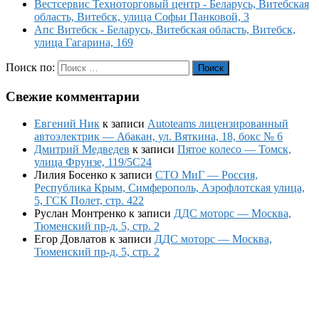
Вестсервис Техноторговый центр - Беларусь, Витебская
область, Витебск, улица Софьи Панковой, 3
Апс Витебск - Беларусь, Витебская область, Витебск,
улица Гагарина, 169
Поиск по:
Поиск
Свежие комментарии
Евгений Ник
к записи
Autoteams лицензированный
автоэлектрик — Абакан, ул. Вяткина, 18, бокс № 6
Дмитрий Медведев
к записи
Пятое колесо — Томск,
улица Фрунзе, 119/5С24
Лилия Босенко
к записи
СТО МиГ — Россия,
Республика Крым, Симферополь, Аэрофлотская улица,
5, ГСК Полет, стр. 422
Руслан Монтренко
к записи
ДДС моторс — Москва,
Тюменский пр-д, 5, стр. 2
Егор Довлатов
к записи
ДДС моторс — Москва,
Тюменский пр-д, 5, стр. 2