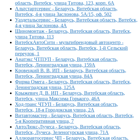
область, Витебск, улица Титова, 123, корп. 6А
Альтстартсервис - Беларусь, Витебская область,
Витебск, 4-я улица Заслонова, 5А/15, оф. 502
Уаздетальсервис - Беларусь, Витебская область, Витебск,
4-я улица Заслонова, 4А
Шиномонтаж - Беларусь, Витебская область, Витебск,
улица Титова, 113
ВитебскАвтоСити - мультибрендовый автоцентр -
Беларусь, Витебская область, Витебск, 1-й Сельский
переулок, 1
Анатэкс ЧТПУП - Беларусь, Витебская область,
Витебск, Ленинградская улица, 159А
Кровецкий В. В. ИП - Беларусь, Витебская область,
Витебск, Ленинградская улица, 84А
Фирма Омега - Беларусь, Витебская область, Витебск,
Ленинградская улица, 125А
Крыжевич Д. В. ИП - Беларусь, Витебская область,
Витебск, улица Максима Горького, 46А
Ход-транс ЧТУП - Беларусь, Витебская область,
Витебск, 18-я Городокская улица, 2А
Витавтомастер - Беларусь, Витебская область, Витебск,
5-я Кооперативная улица, 7
АвтоЛюкс-Лучеса - Беларусь, Витебская область,
Витебск, Лучеса, Зеленогурская улица, 71А
Аллюравтосервис ЧП - Беларусь, Витебская область,