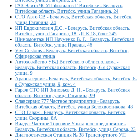
ГАЗ Элита ЧСУП филиал в Г Витебске - Беларусь,
Витебская область, Витебск, улица Гагарина, 24
СТО Авто СВ - Беларусь, Витебская область, Витебск,
улица Гагарина, 24
ИП Евдокимович Д.С. - Беларусь, Витебская область,
Витебск, улица Гагарина, 18, ДПК 18, бокс 245
Шиномонтаж ИП Науменко В. Г. - Беларусь, Витебская
область, Витебск, улица Правды, 46
Vivi Customs - Беларусь, Витебская область, Витебск,
Офицерская улица
Автохозяйство УВД Витебского облисполкома -
Беларусь, Витебская область, Витебск, 6-я Суражская
улица, 9
Араон-сервис - Беларусь, Витебская область, Витебск, 6-
я Суражская улица, 9, ком. 4
Гараж СТО ИП Зиновьев Д. Н. - Беларусь, Витебская
область, Витебск, улица Гагарина, 99
Славсервис 777 Частное предприятие - Беларусь,
Витебская область, Витебск, улица Белохвостикова, 48
СТО Гараж - Беларусь, Витебская область, Витебск,
улица Скорины, 8А
Виадуг Частное Торговое Унитарное предприятие -
Беларусь, Витебская область, Витебск, улица Серова, 23
Диагностическая Станция № 38 Транспортного УП