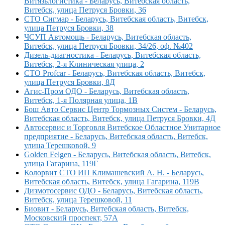
Витязьлогистика - Беларусь, Витебская область,
Витебск, улица Петруся Бровки, 36
СТО Сигмар - Беларусь, Витебская область, Витебск,
улица Петруся Бровки, 38
ЧСУП Автомощь - Беларусь, Витебская область,
Витебск, улица Петруся Бровки, 34/26, оф. №402
Дизель-диагностика - Беларусь, Витебская область,
Витебск, 2-я Клиническая улица, 2
СТО Profcar - Беларусь, Витебская область, Витебск,
улица Петруся Бровки, 8Д
Агис-Пром ОДО - Беларусь, Витебская область,
Витебск, 1-я Полярная улица, 1В
Бош Авто Сервис Центр Тормозных Систем - Беларусь,
Витебская область, Витебск, улица Петруся Бровки, 4Д
Автосервис и Торговля Витебское Областное Унитарное
предприятие - Беларусь, Витебская область, Витебск,
улица Терешковой, 9
Golden Felgen - Беларусь, Витебская область, Витебск,
улица Гагарина, 119Г
Колорвит СТО ИП Климашевский А. Н. - Беларусь,
Витебская область, Витебск, улица Гагарина, 119В
Дизмотосервис ОДО - Беларусь, Витебская область,
Витебск, улица Терешковой, 11
Биовит - Беларусь, Витебская область, Витебск,
Московский проспект, 57А