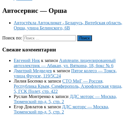
Автосервис — Орша
Автостёкла Автоклимат - Беларусь, Витебская область,
Орша, улица Белинского, 6В
Поиск по:
Поиск
Свежие комментарии
Евгений Ник
к записи
Autoteams лицензированный
автоэлектрик — Абакан, ул. Вяткина, 18, бокс № 6
Дмитрий Медведев
к записи
Пятое колесо — Томск,
улица Фрунзе, 119/5С24
Лилия Босенко
к записи
СТО МиГ — Россия,
Республика Крым, Симферополь, Аэрофлотская улица,
5, ГСК Полет, стр. 422
Руслан Монтренко
к записи
ДДС моторс — Москва,
Тюменский пр-д, 5, стр. 2
Егор Довлатов
к записи
ДДС моторс — Москва,
Тюменский пр-д, 5, стр. 2