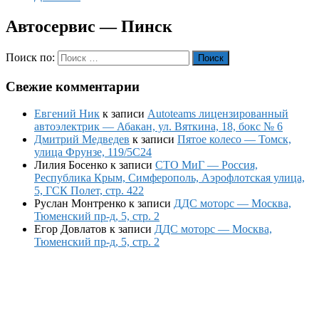
Автосервис — Пинск
Поиск по:
Поиск
Свежие комментарии
Евгений Ник
к записи
Autoteams лицензированный
автоэлектрик — Абакан, ул. Вяткина, 18, бокс № 6
Дмитрий Медведев
к записи
Пятое колесо — Томск,
улица Фрунзе, 119/5С24
Лилия Босенко
к записи
СТО МиГ — Россия,
Республика Крым, Симферополь, Аэрофлотская улица,
5, ГСК Полет, стр. 422
Руслан Монтренко
к записи
ДДС моторс — Москва,
Тюменский пр-д, 5, стр. 2
Егор Довлатов
к записи
ДДС моторс — Москва,
Тюменский пр-д, 5, стр. 2