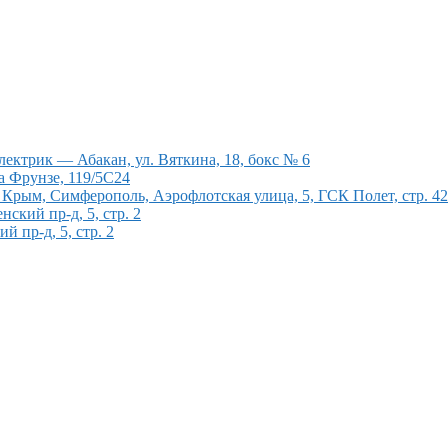
ектрик — Абакан, ул. Вяткина, 18, бокс № 6
а Фрунзе, 119/5С24
рым, Симферополь, Аэрофлотская улица, 5, ГСК Полет, стр. 4
кий пр-д, 5, стр. 2
 пр-д, 5, стр. 2