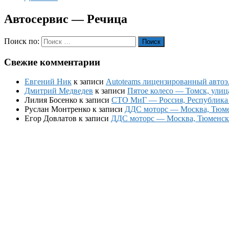
Автосервис — Речица
Поиск по:
Поиск
Свежие комментарии
Евгений Ник
к записи
Autoteams лицензированный автоэл
Дмитрий Медведев
к записи
Пятое колесо — Томск, улиц
Лилия Босенко
к записи
СТО МиГ — Россия, Республика К
Руслан Монтренко
к записи
ДДС моторс — Москва, Тюменс
Егор Довлатов
к записи
ДДС моторс — Москва, Тюменский