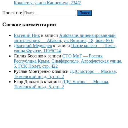
Кокшетау, улица Капцевича, 234/2
Поиск по:
Поиск
Свежие комментарии
Евгений Ник
к записи
Autoteams лицензированный
автоэлектрик — Абакан, ул. Вяткина, 18, бокс № 6
Дмитрий Медведев
к записи
Пятое колесо — Томск,
улица Фрунзе, 119/5С24
Лилия Босенко
к записи
СТО МиГ — Россия,
Республика Крым, Симферополь, Аэрофлотская улица,
5, ГСК Полет, стр. 422
Руслан Монтренко
к записи
ДДС моторс — Москва,
Тюменский пр-д, 5, стр. 2
Егор Довлатов
к записи
ДДС моторс — Москва,
Тюменский пр-д, 5, стр. 2