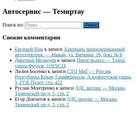
Автосервис — Темиртау
Поиск по:
Поиск
Свежие комментарии
Евгений Ник
к записи
Autoteams лицензированный
автоэлектрик — Абакан, ул. Вяткина, 18, бокс № 6
Дмитрий Медведев
к записи
Пятое колесо — Томск,
улица Фрунзе, 119/5С24
Лилия Босенко
к записи
СТО МиГ — Россия,
Республика Крым, Симферополь, Аэрофлотская улица,
5, ГСК Полет, стр. 422
Руслан Монтренко
к записи
ДДС моторс — Москва,
Тюменский пр-д, 5, стр. 2
Егор Довлатов
к записи
ДДС моторс — Москва,
Тюменский пр-д, 5, стр. 2