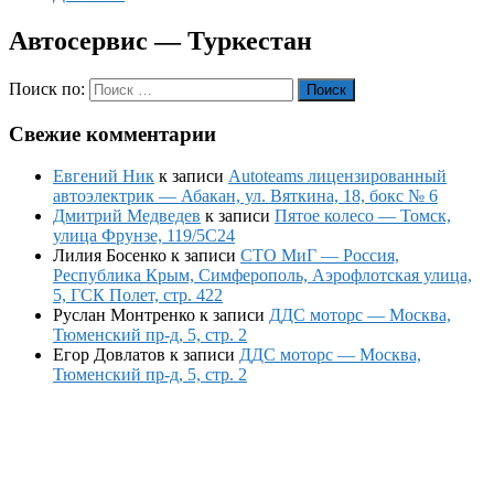
Автосервис — Туркестан
Поиск по:
Поиск
Свежие комментарии
Евгений Ник
к записи
Autoteams лицензированный
автоэлектрик — Абакан, ул. Вяткина, 18, бокс № 6
Дмитрий Медведев
к записи
Пятое колесо — Томск,
улица Фрунзе, 119/5С24
Лилия Босенко
к записи
СТО МиГ — Россия,
Республика Крым, Симферополь, Аэрофлотская улица,
5, ГСК Полет, стр. 422
Руслан Монтренко
к записи
ДДС моторс — Москва,
Тюменский пр-д, 5, стр. 2
Егор Довлатов
к записи
ДДС моторс — Москва,
Тюменский пр-д, 5, стр. 2