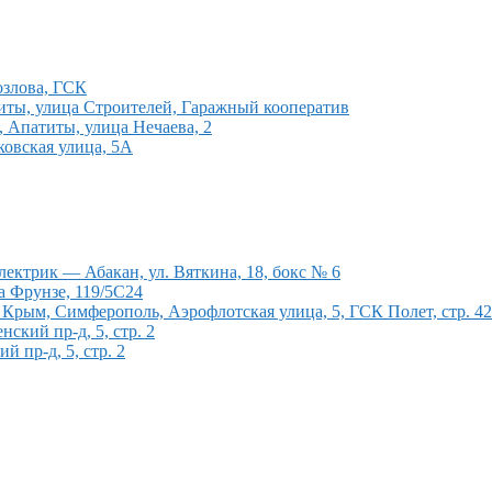
озлова, ГСК
иты, улица Строителей, Гаражный кооператив
, Апатиты, улица Нечаева, 2
ковская улица, 5А
ектрик — Абакан, ул. Вяткина, 18, бокс № 6
а Фрунзе, 119/5С24
рым, Симферополь, Аэрофлотская улица, 5, ГСК Полет, стр. 4
кий пр-д, 5, стр. 2
 пр-д, 5, стр. 2