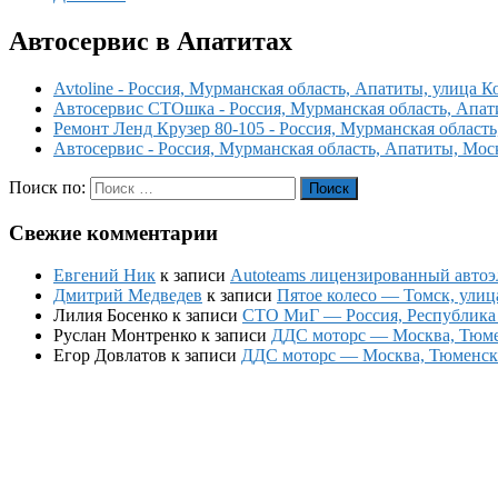
Автосервис в Апатитах
Avtoline - Россия, Мурманская область, Апатиты, улица К
Автосервис СТОшка - Россия, Мурманская область, Апат
Ремонт Ленд Крузер 80-105 - Россия, Мурманская область
Автосервис - Россия, Мурманская область, Апатиты, Мос
Поиск по:
Поиск
Свежие комментарии
Евгений Ник
к записи
Autoteams лицензированный автоэл
Дмитрий Медведев
к записи
Пятое колесо — Томск, улиц
Лилия Босенко
к записи
СТО МиГ — Россия, Республика К
Руслан Монтренко
к записи
ДДС моторс — Москва, Тюменс
Егор Довлатов
к записи
ДДС моторс — Москва, Тюменский