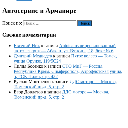
Автосервис в Армавире
Поиск по:
Поиск
Свежие комментарии
Евгений Ник
к записи
Autoteams лицензированный
автоэлектрик — Абакан, ул. Вяткина, 18, бокс № 6
Дмитрий Медведев
к записи
Пятое колесо — Томск,
улица Фрунзе, 119/5С24
Лилия Босенко
к записи
СТО МиГ — Россия,
Республика Крым, Симферополь, Аэрофлотская улица,
5, ГСК Полет, стр. 422
Руслан Монтренко
к записи
ДДС моторс — Москва,
Тюменский пр-д, 5, стр. 2
Егор Довлатов
к записи
ДДС моторс — Москва,
Тюменский пр-д, 5, стр. 2