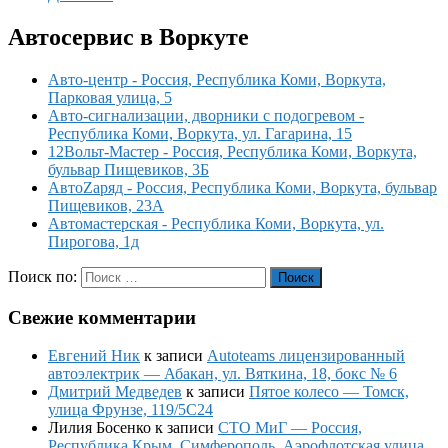
Автосервис в Воркуте
Авто-центр - Россия, Республика Коми, Воркута,
Парковая улица, 5
Авто-сигнализации, дворники с подогревом -
Республика Коми, Воркута, ул. Гагарина, 15
12Вольт-Мастер - Россия, Республика Коми, Воркута,
бульвар Пищевиков, 3Б
АвтоZаряд - Россия, Республика Коми, Воркута, бульвар
Пищевиков, 23А
Автомастерская - Республика Коми, Воркута, ул.
Пирогова, 1д
Поиск по:
Поиск
Свежие комментарии
Евгений Ник
к записи
Autoteams лицензированный
автоэлектрик — Абакан, ул. Вяткина, 18, бокс № 6
Дмитрий Медведев
к записи
Пятое колесо — Томск,
улица Фрунзе, 119/5С24
Лилия Босенко
к записи
СТО МиГ — Россия,
Республика Крым, Симферополь, Аэрофлотская улица,