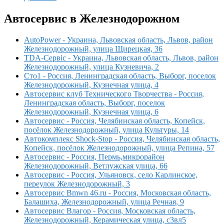
Автосервис в Железнодорожном
AutoPower - Украина, Львовская область, Львов, район
Железнодорожный, улица Щирецкая, 36
TDA-Сервіс - Украина, Львовская область, Львов, район
Железнодорожный, улица Кузневича, 2
Сто1 - Россия, Ленинградская область, Выборг, поселок
Железнодорожный, Кузнечная улица, 4
Автосервис клуб Технического Творчества - Россия,
Ленинградская область, Выборг, поселок
Железнодорожный, Кузнечная улица, 6
Автосервис - Россия, Челябинская область, Копейск,
посёлок Железнодорожный, улица Культуры, 14
Автокомплекс Shock-Stop - Россия, Челябинская область,
Копейск, посёлок Железнодорожный, улица Репина, 57
Автосервис - Россия, Пермь,микрорайон
Железнодорожный, Ветлужская улица, 66
Автосервис - Россия, Ульяновск, село Карлинское,
переулок Железнодорожный, 3
Автосервис Bmwn 46.ru - Россия, Московская область,
Балашиха, Железнодорожный, улица Речная, 9
Автосервис Влагор - Россия, Московская область,
Железнодорожный, Керамическая улица, с3вл5