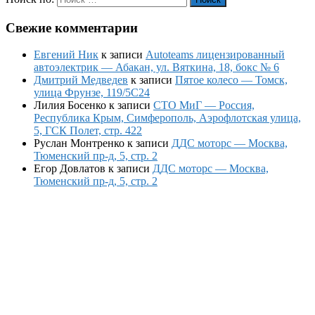
Свежие комментарии
Евгений Ник
к записи
Autoteams лицензированный
автоэлектрик — Абакан, ул. Вяткина, 18, бокс № 6
Дмитрий Медведев
к записи
Пятое колесо — Томск,
улица Фрунзе, 119/5С24
Лилия Босенко
к записи
СТО МиГ — Россия,
Республика Крым, Симферополь, Аэрофлотская улица,
5, ГСК Полет, стр. 422
Руслан Монтренко
к записи
ДДС моторс — Москва,
Тюменский пр-д, 5, стр. 2
Егор Довлатов
к записи
ДДС моторс — Москва,
Тюменский пр-д, 5, стр. 2