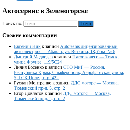
Автосервис в Зеленогорске
Поиск по:
Поиск
Свежие комментарии
Евгений Ник
к записи
Autoteams лицензированный
автоэлектрик — Абакан, ул. Вяткина, 18, бокс № 6
Дмитрий Медведев
к записи
Пятое колесо — Томск,
улица Фрунзе, 119/5С24
Лилия Босенко
к записи
СТО МиГ — Россия,
Республика Крым, Симферополь, Аэрофлотская улица,
5, ГСК Полет, стр. 422
Руслан Монтренко
к записи
ДДС моторс — Москва,
Тюменский пр-д, 5, стр. 2
Егор Довлатов
к записи
ДДС моторс — Москва,
Тюменский пр-д, 5, стр. 2