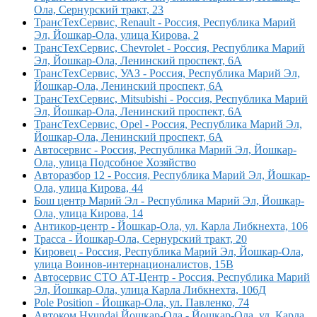
Ола, Сернурский тракт, 23
ТрансТехСервис, Renault - Россия, Республика Марий
Эл, Йошкар-Ола, улица Кирова, 2
ТрансТехСервис, Chevrolet - Россия, Республика Марий
Эл, Йошкар-Ола, Ленинский проспект, 6А
ТрансТехСервис, УАЗ - Россия, Республика Марий Эл,
Йошкар-Ола, Ленинский проспект, 6А
ТрансТехСервис, Mitsubishi - Россия, Республика Марий
Эл, Йошкар-Ола, Ленинский проспект, 6А
ТрансТехСервис, Opel - Россия, Республика Марий Эл,
Йошкар-Ола, Ленинский проспект, 6А
Автосервис - Россия, Республика Марий Эл, Йошкар-
Ола, улица Подсобное Хозяйство
Авторазбор 12 - Россия, Республика Марий Эл, Йошкар-
Ола, улица Кирова, 44
Бош центр Марий Эл - Республика Марий Эл, Йошкар-
Ола, улица Кирова, 14
Антикор-центр - Йошкар-Ола, ул. Карла Либкнехта, 106
Трасса - Йошкар-Ола, Сернурский тракт, 20
Кировец - Россия, Республика Марий Эл, Йошкар-Ола,
улица Воинов-интернационалистов, 15В
Автосервис СТО АТ-Центр - Россия, Республика Марий
Эл, Йошкар-Ола, улица Карла Либкнехта, 106Д
Pole Position - Йошкар-Ола, ул. Павленко, 74
Автоком Hyundai Йошкар-Ола - Йошкар-Ола, ул. Карла