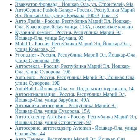
Эвакуатор Форвард - Йошкар-Ола, ул. Строителей, 94а
АвтоСервис Pashok Garage - Россия, Республика Марий
Эл, Йошкар-Ола, улица Баумана, 100к3, бокс 13
Авто Драйв - Россия, Республика Марий Эл, Йошкар-
Ола, Красноармейская улица, 118А, гомзовское кольцо
Кузовной ремонт - Россия, Республика Марий Эл,
Йошкар-Ола, улица Баумана, 93
Mobil 1 - Россия, Республика Марий Эл, Йошкар-Ола,
улица Крылова, 27
Угона.нет - Россия, Республика Марий Эл, Йошкар-Ола,
улица Суворова, 19Б
Автостекла - Россия, Республика Марий Эл, Йошкар-
Ола, улица Суворова, 19б
Auto-euro - Россия, Республика Марий Эл, Йошкар-Ола,
улица Суворова, 19Б
AutoBolid - Йошкар-Ола, ул. Подольских курсантов, 14
Автосигнализация - Россия, Республика Марий Эл,
Йошкар-Ола, улица Зарубина, 49А
Автомойка-автосервис - Республика Марий Эл,
Йошкар-Ола, улица Суворова, 15А
Автотехцентр АвтоВин - Россия, Республика Марий Эл,
Йошкар-Ола, улица Строителей, 97
Автосервис, автотехцентр Avtoman - Йошкар-Ола, улица
Соловьёва, 44
Авто-Тандем - Республика Марий Эл, Йошкар-Ола,