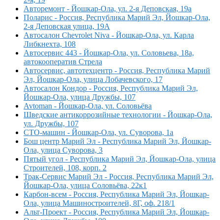
Авторемонт - Йошкар-Ола, ул. 2-я Деповская, 19а
Поларис - Россия, Республика Марий Эл, Йошкар-Ола,
2-я Деповская улица, 19А
Автосалон Chevrolet Niva - Йошкар-Ола, ул. Карла
Либкнехта, 108
Автосервис 443 - Йошкар-Ола, ул. Соловьева, 18а,
автокооператив Стрела
Автосервис, автотехцентр - Россия, Республика Марий
Эл, Йошкар-Ола, улица Лобачевского, 17
Автосалон Кондор - Россия, Республика Марий Эл,
Йошкар-Ола, улица Дружбы, 107
Avtoman - Йошкар-Ола, ул. Соловьёва
Шведские антикоррозийные технологии - Йошкар-Ола,
ул. Дружбы, 107
СТО-машин - Йошкар-Ола, ул. Суворова, 1а
Бош центр Марий Эл - Республика Марий Эл, Йошкар-
Ола, улица Суворова, 3
Пятый угол - Республика Марий Эл, Йошкар-Ола, улица
Строителей, 108, корп. 2
Трак-Сервис Марий Эл - Россия, Республика Марий Эл,
Йошкар-Ола, улица Соловьёва, 22к1
Карбон-всем - Россия, Республика Марий Эл, Йошкар-
Ола, улица Машиностроителей, 8Г, оф. 218/1
Альт-Проект - Россия, Республика Марий Эл, Йошкар-