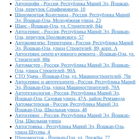
Автопрофи - Россия, Республика Марий Эл, Йошкар-
Ола, переулок Серафимовича, 10
Шиномонтаж Колесница - Россия, Республика Марий
Эл, Йошкар-Ола, Молодёжная улица, 23
Шанс - Йошкар-Ола, ул. Строителей, 84а
Автосервис - Россия, Республика Марий Эл, Йошкар-
Ола, переулок Циолковского, 57
Автокомплекс Территория - Россия, Республика Марий
Эл, Йошкар-Ола, улица Строителей, 89, корп. А
Автосервис центр кузовного ремонта - Йошкар-Ола, ул.
Строителей, 88в
Автомастер - Россия, Республика Марий Эл, Йошкар-
Ола, улица Строителей, 90А
СТО Удача - Йошкар-Ола, ул. Машиностроителей, 79а
Автосервис и автотехцентр - Россия, Республика Марий
Эл, Йошкар-Ола, улица Машиностроителей, 79А
Автотехнология - Россия, Республика Марий Эл,
Йошкар-Ола, Садовая улица, 47А, район Ремзавода
Автомастерская - Россия, Республика Марий Эл,
Йошкар-Ола, Школьная улица, 48
Автосервис - Россия, Республика Марий Эл, Йошкар-
Ола, Школьная улица
Автостоянка - Республика Марий Эл, Йошкар-Ола,
улица Щусева, 4
Шиномонтаж - Йошкар-Ола, ул. Дружбы, 77