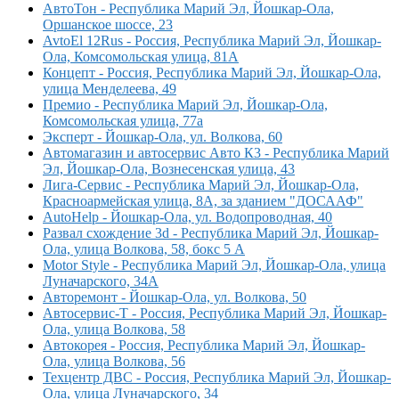
АвтоТон - Республика Марий Эл, Йошкар-Ола,
Оршанское шоссе, 23
AvtoEl 12Rus - Россия, Республика Марий Эл, Йошкар-
Ола, Комсомольская улица, 81А
Концепт - Россия, Республика Марий Эл, Йошкар-Ола,
улица Менделеева, 49
Премио - Республика Марий Эл, Йошкар-Ола,
Комсомольская улица, 77а
Эксперт - Йошкар-Ола, ул. Волкова, 60
Автомагазин и автосервис Авто К3 - Республика Марий
Эл, Йошкар-Ола, Вознесенская улица, 43
Лига-Сервис - Республика Марий Эл, Йошкар-Ола,
Красноармейская улица, 8А, за зданием "ДОСААФ"
AutoHelp - Йошкар-Ола, ул. Водопроводная, 40
Развал схождение 3d - Республика Марий Эл, Йошкар-
Ола, улица Волкова, 58, бокс 5 А
Motor Style - Республика Марий Эл, Йошкар-Ола, улица
Луначарского, 34А
Авторемонт - Йошкар-Ола, ул. Волкова, 50
Автосервис-Т - Россия, Республика Марий Эл, Йошкар-
Ола, улица Волкова, 58
Автокорея - Россия, Республика Марий Эл, Йошкар-
Ола, улица Волкова, 56
Техцентр ДВС - Россия, Республика Марий Эл, Йошкар-
Ола, улица Луначарского, 34