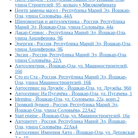
улица Строителей, 95, кольцо у Мясокомбината
Центр замены масел - Республика Марий Эл, Йошкар-
Ола, улица Соловьёва, 44А
Шиномонтаж и автоэлектрика - Россия, Республика
Марий Эл, Йошкар-Ола, улица Соловьёва, 44а
Дакар-Сервис - Республика Марий Эл, Йошкар-Ола,
улица Анциферова, 9Б
Энергия - Россия, Республика Марий Эл, Йошкар-Ола,
улица Анциферова, 9Б
Эксин - Россия, Республика Марий Эл, Йошкар-Ола,
улица Соловьёва, 22А
Автоэлектрик - Йошкар-Ола, ул. Машиностроителей,
16б
Сто из Ста - Россия, Республика Марий Эл, Йошкар-
Ола, улица Машиностроителей, 16Б
Автосервис на Дружбе - Йошкар-Ола, ул. Дружбы, 96б
Автосервис На Пугачёва - Йошкар-Ола, ул. Пугачева, 1
Idemitsu - Йошкар-Ола, ул. Соловьева, 22а, корп.2
Громкий бункер - Россия, Республика Марий Эл,
Йошкар-Ола, улица Соловьёва, 22Ак2
Start engine - Йошкар-Ола, ул. Машиностроителей, 16а
Авторитет - Россия, Республика Марий Эл, Йошкар-
Ола, улица Соловьёва, 22Ак4
Автосервис Империя Авто - Йошкар-Ола, ул. Деповская
2-я, 19