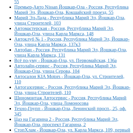
55
Премьер-Авто Nissan Йошкар-Ола - Россия, Республика
Марий Эл, Йошкар-Ола, Кокшайский проезд, 55
Марий Эл-Лада - Республика Марий Эл, Йошкар-Ола,
улица Строителей, 103
Автомастерская - Россия, Республика Марий Эл,
Йошкар-Ола, улица Карла Маркса, 148
Автоклуб № 1 - Россия, Республика Марий Эл, Йошкар-
Ола, улица Карла Маркса, 137к3
Автобан - Россия, Республика Марий Эл, Йошкар-Ола,
улица Карла Маркса, 131
Всё по-уму - Йошкар-Ола, ул. Первомайская, 136а
Автолайн-сервис - Россия, Республика Марий Эл,
Йошкар-Ола, улица Серова, 104
Автосалон KIA Motors - Йошкар-Ола, ул. Строителей,
110
Автогазсервис - Россия, Республика Марий Эл, Йошкар-
Ола, улица Строителей, 110
Шиномонтаж Автосервис - Россия, Республика Марий
Эл, Йошкар-Ола, улица Ломоносова
Техно-Групп - Йошкар-Ола, Ленинский просп., 25, оф.
345
Цаэ на Гагарина 2 - Россия, Республика Марий Эл,
Йошкар-Ола, проспект Гагарина, 2
СтопХлам - Йошкар-Ола, ул. Карла Маркса, 109, первый