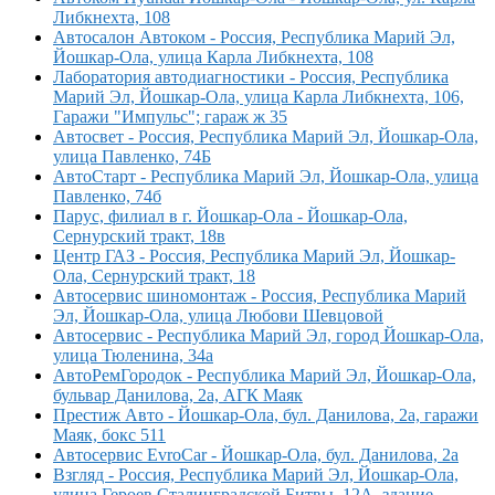
Либкнехта, 108
Автосалон Автоком - Россия, Республика Марий Эл,
Йошкар-Ола, улица Карла Либкнехта, 108
Лаборатория автодиагностики - Россия, Республика
Марий Эл, Йошкар-Ола, улица Карла Либкнехта, 106,
Гаражи "Импульс"; гараж ж 35
Автосвет - Россия, Республика Марий Эл, Йошкар-Ола,
улица Павленко, 74Б
АвтоСтарт - Республика Марий Эл, Йошкар-Ола, улица
Павленко, 74б
Парус, филиал в г. Йошкар-Ола - Йошкар-Ола,
Сернурский тракт, 18в
Центр ГАЗ - Россия, Республика Марий Эл, Йошкар-
Ола, Сернурский тракт, 18
Автосервис шиномонтаж - Россия, Республика Марий
Эл, Йошкар-Ола, улица Любови Шевцовой
Автосервис - Республика Марий Эл, город Йошкар-Ола,
улица Тюленина, 34а
АвтоРемГородок - Республика Марий Эл, Йошкар-Ола,
бульвар Данилова, 2а, АГК Маяк
Престиж Авто - Йошкар-Ола, бул. Данилова, 2а, гаражи
Маяк, бокс 511
Автосервис EvroCar - Йошкар-Ола, бул. Данилова, 2а
Взгляд - Россия, Республика Марий Эл, Йошкар-Ола,
улица Героев Сталинградской Битвы, 12А, здание