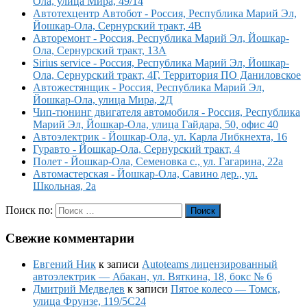
Ола, улица Мира, 49/14
Автотехцентр Автобот - Россия, Республика Марий Эл,
Йошкар-Ола, Сернурский тракт, 4В
Авторемонт - Россия, Республика Марий Эл, Йошкар-
Ола, Сернурский тракт, 13А
Sirius service - Россия, Республика Марий Эл, Йошкар-
Ола, Сернурский тракт, 4Г, Территория ПО Даниловское
Автожестянщик - Россия, Республика Марий Эл,
Йошкар-Ола, улица Мира, 2Д
Чип-тюнинг двигателя автомобиля - Россия, Республика
Марий Эл, Йошкар-Ола, улица Гайдара, 50, офис 40
Автоэлектрик - Йошкар-Ола, ул. Карла Либкнехта, 16
Гуравто - Йошкар-Ола, Сернурский тракт, 4
Полет - Йошкар-Ола, Семеновка с., ул. Гагарина, 22а
Автомастерская - Йошкар-Ола, Савино дер., ул.
Школьная, 2а
Поиск по:
Поиск
Свежие комментарии
Евгений Ник
к записи
Autoteams лицензированный
автоэлектрик — Абакан, ул. Вяткина, 18, бокс № 6
Дмитрий Медведев
к записи
Пятое колесо — Томск,
улица Фрунзе, 119/5С24