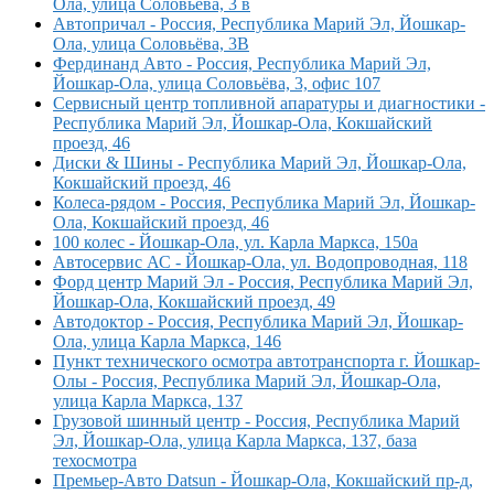
Ола, улица Соловьёва, 3 в
Автопричал - Россия, Республика Марий Эл, Йошкар-
Ола, улица Соловьёва, 3В
Фердинанд Авто - Россия, Республика Марий Эл,
Йошкар-Ола, улица Соловьёва, 3, офис 107
Сервисный центр топливной апаратуры и диагностики -
Республика Марий Эл, Йошкар-Ола, Кокшайский
проезд, 46
Диски & Шины - Республика Марий Эл, Йошкар-Ола,
Кокшайский проезд, 46
Колеса-рядом - Россия, Республика Марий Эл, Йошкар-
Ола, Кокшайский проезд, 46
100 колес - Йошкар-Ола, ул. Карла Маркса, 150а
Автосервис АС - Йошкар-Ола, ул. Водопроводная, 118
Форд центр Марий Эл - Россия, Республика Марий Эл,
Йошкар-Ола, Кокшайский проезд, 49
Автодоктор - Россия, Республика Марий Эл, Йошкар-
Ола, улица Карла Маркса, 146
Пункт технического осмотра автотранспорта г. Йошкар-
Олы - Россия, Республика Марий Эл, Йошкар-Ола,
улица Карла Маркса, 137
Грузовой шинный центр - Россия, Республика Марий
Эл, Йошкар-Ола, улица Карла Маркса, 137, база
техосмотра
Премьер-Авто Datsun - Йошкар-Ола, Кокшайский пр-д,