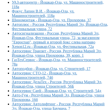
УАЗ-автоцентр - Йошкар-Ола, ул. Машиностроителей,
118а
Фокус Лапин В.И. - Йошкар-Ола, ул.
Машиностроителей, 118а
Шиномонтаж - Йошкар-Ола, ул. Прохорова, 37
Автоплюс - Россия, Республика Марий Эл, Йошкар-Ола,
Фестивальная улица, 72
Автосигнализации - Россия, Республика Марий Эл,
Йошкар-Ола, Фестивальная улица, 72, за магазином
"Евроспар", первый и второй бокс слева направо
Xenon12.ru - Йошкар-Ола, ул. Фестивальная, 72а
Автосервис Транзит - Россия, Республика Марий Эл,
Йошкар-Ола, улица Прохорова, 39, корп. 1
ГазТехСервис - Йошкар-Ола, ул. Машиностроителей,
78а
Автоподбор - Йошкар-Ола, ул. Строителей, 17
Автосервис СТО-12 - Йошкар-Ола, ул.
Машиностроителей, 74б
Автосервис ДелаТех - Россия, Республика Марий Эл,
Йошкар-Ола, улица Строителей, 56Б
Автосервис Cardi - Йошкар-Ола, ул. Строителей, 54д
Авто-Гум - Республика Марий Эл, Йошкар-Ола, улица
Прохорова, 16б
Автосервис Автолифтинг - Россия, Республика Марий
Эл, Йошкар-Ола, улица Баумана, 7