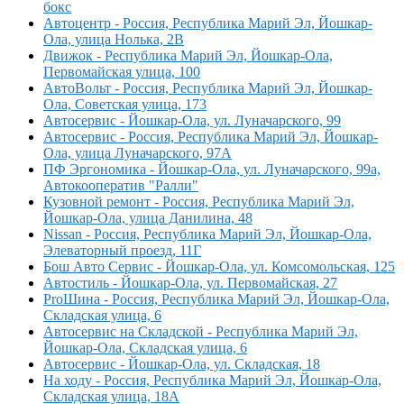
бокс
Автоцентр - Россия, Республика Марий Эл, Йошкар-
Ола, улица Нолька, 2В
Движок - Республика Марий Эл, Йошкар-Ола,
Первомайская улица, 100
АвтоВольт - Россия, Республика Марий Эл, Йошкар-
Ола, Советская улица, 173
Автосервис - Йошкар-Ола, ул. Луначарского, 99
Автосервис - Россия, Республика Марий Эл, Йошкар-
Ола, улица Луначарского, 97А
ПФ Эргономика - Йошкар-Ола, ул. Луначарского, 99а,
Автокооператив "Ралли"
Кузовной ремонт - Россия, Республика Марий Эл,
Йошкар-Ола, улица Данилина, 48
Nissan - Россия, Республика Марий Эл, Йошкар-Ола,
Элеваторный проезд, 11Г
Бош Авто Сервис - Йошкар-Ола, ул. Комсомольская, 125
Автостиль - Йошкар-Ола, ул. Первомайская, 27
ProШина - Россия, Республика Марий Эл, Йошкар-Ола,
Складская улица, 6
Автосервис на Складской - Республика Марий Эл,
Йошкар-Ола, Складская улица, 6
Автосервис - Йошкар-Ола, ул. Складская, 18
На ходу - Россия, Республика Марий Эл, Йошкар-Ола,
Складская улица, 18А