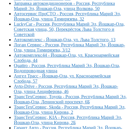
Заправка автокондиционеров - Россия, Республика
Марий Эл, Йошкар-Ола, улица Волкова, 50
Автосервис ПроСТО - Россия, Республика Марий Эл,
Йошкар-Ола, улица Тимирязева, 32
LuckyCar - Россия, Республика Марий Эл, Йошкар-Ола,
Советская улица, 50, Перекрёсток Льва Толстого и
Советской
Автокомплекс - Йошкар-Ола, ул. Льва Толстого, 13
Логан Сервис - Россия, Республика Марий Эл, Йошкар-
Ола, улица Тимирязева, 3/12
Автокомплекс44 - Йошкар-Ола, ул. Красноармейская
Слобода, 44
Quattro - Россия, Республика Марий Эл, Йошкар-Ола,
Водопроводная улица
Ангел Трасс - Йошкар-Ола, ул. Красноармейская
Слобода, 57
Avto-Drive - Россия, Республика Марий Эл, Йошкар-
Ола, улица Анциферова, 46
ТрансТехСервис, Toyota - Россия, Республика Марий Эл,
Йошкар-Ола, Ленинский проспект, 6Б
ТрансТехСервис, Skoda - Россия, Республика Марий Эл,
Йошкар-Ола, улица Кирова, 2
ТрансТехСервис, KIA - Россия, Республика Марий Эл,
Йошкар-Ола, улица Кирова, 2Б
Гарант Авто - Россия, Республика Марий Эл, Йошкар-