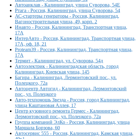
Автоанклав - Калининград, улица Суворова, 54Е
Ртага - Россия, Калининград, улица Суворова, 54
АС-стартеры генераторы - Россия, Калининград,
Вагоностроительная улица, 49, корп. 2
Инавто - Россия, Калининград, Транспортная улица,
17А
ИнтерАвто - Россия, Калининград, Транспортная улица,
17А, оф. 18, 21
Proteam39 - Россия, Калининград, Транспортная улица,
17А
Термит - Калининград, ул. Суворова, 54д
Автоэлектрик - Калининградская область, город
Калининград, Киевская улица, 145
Багира - Калининград, Лермонтовский пос., ул.
Полецкого, 72а
Автоцентр Автогид - Калининград, Лермонтовский
пос., ул. Полецкого
Авто-техпомощь Звезда - Россия, город Калининград,
улица Каштановая Аллея, 17
Центр кузовного ремонта Гермес - Калининград,
Лермонтовский пос., ул. Полецкого, 72а
Группа компаний ЭлКо - Россия, Калининград, улица
Маршала Борзова, 60
Автосервис 555 - Россия, Калининград, Камская улица,
49к1