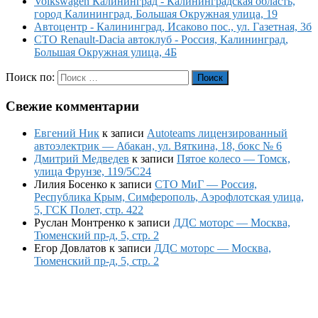
Volkswagen Калининград - Калининградская область,
город Калининград, Большая Окружная улица, 19
Автоцентр - Калининград, Исаково пос., ул. Газетная, 3б
СТО Renault-Dacia автоклуб - Россия, Калининград,
Большая Окружная улица, 4Б
Поиск по:
Поиск
Свежие комментарии
Евгений Ник
к записи
Autoteams лицензированный
автоэлектрик — Абакан, ул. Вяткина, 18, бокс № 6
Дмитрий Медведев
к записи
Пятое колесо — Томск,
улица Фрунзе, 119/5С24
Лилия Босенко
к записи
СТО МиГ — Россия,
Республика Крым, Симферополь, Аэрофлотская улица,
5, ГСК Полет, стр. 422
Руслан Монтренко
к записи
ДДС моторс — Москва,
Тюменский пр-д, 5, стр. 2
Егор Довлатов
к записи
ДДС моторс — Москва,
Тюменский пр-д, 5, стр. 2