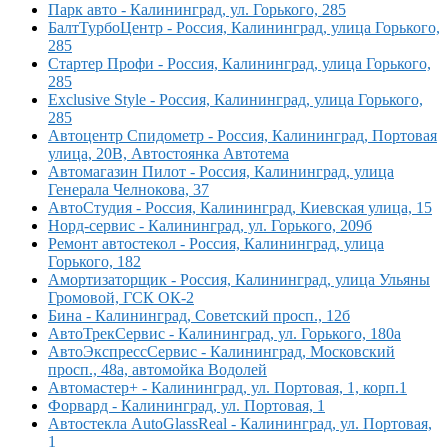
Парк авто - Калининград, ул. Горького, 285
БалтТурбоЦентр - Россия, Калининград, улица Горького,
285
Стартер Профи - Россия, Калининград, улица Горького,
285
Exclusive Style - Россия, Калининград, улица Горького,
285
Автоцентр Спидометр - Россия, Калининград, Портовая
улица, 20В, Автостоянка Автотема
Автомагазин Пилот - Россия, Калининград, улица
Генерала Челнокова, 37
АвтоСтудия - Россия, Калининград, Киевская улица, 15
Норд-сервис - Калининград, ул. Горького, 209б
Ремонт автостекол - Россия, Калининград, улица
Горького, 182
Амортизаторщик - Россия, Калининград, улица Ульяны
Громовой, ГСК ОК-2
Бина - Калининград, Советский просп., 12б
АвтоТрекСервис - Калининград, ул. Горького, 180а
АвтоЭкспрессСервис - Калининград, Московский
просп., 48а, автомойка Водолей
Автомастер+ - Калининград, ул. Портовая, 1, корп.1
Форвард - Калининград, ул. Портовая, 1
Автостекла AutoGlassReal - Калининград, ул. Портовая,
1