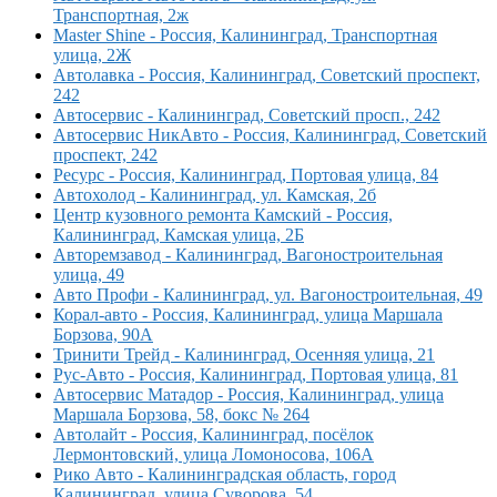
Транспортная, 2ж
Master Shine - Россия, Калининград, Транспортная
улица, 2Ж
Автолавка - Россия, Калининград, Советский проспект,
242
Автосервис - Калининград, Советский просп., 242
Автосервис НикАвто - Россия, Калининград, Советский
проспект, 242
Ресурс - Россия, Калининград, Портовая улица, 84
Автохолод - Калининград, ул. Камская, 2б
Центр кузовного ремонта Камский - Россия,
Калининград, Камская улица, 2Б
Авторемзавод - Калининград, Вагоностроительная
улица, 49
Авто Профи - Калининград, ул. Вагоностроительная, 49
Корал-авто - Россия, Калининград, улица Маршала
Борзова, 90А
Тринити Трейд - Калининград, Осенняя улица, 21
Рус-Авто - Россия, Калининград, Портовая улица, 81
Автосервис Матадор - Россия, Калининград, улица
Маршала Борзова, 58, бокс № 264
Автолайт - Россия, Калининград, посёлок
Лермонтовский, улица Ломоносова, 106А
Рико Авто - Калининградская область, город
Калининград, улица Суворова, 54