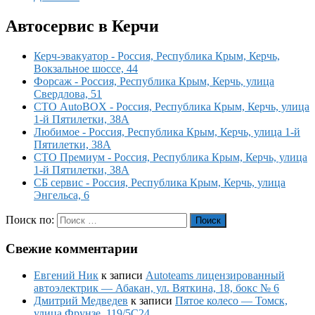
Автосервис в Керчи
Керч-эвакуатор - Россия, Республика Крым, Керчь,
Вокзальное шоссе, 44
Форсаж - Россия, Республика Крым, Керчь, улица
Свердлова, 51
СТО AutoBOX - Россия, Республика Крым, Керчь, улица
1-й Пятилетки, 38А
Любимое - Россия, Республика Крым, Керчь, улица 1-й
Пятилетки, 38А
СТО Премиум - Россия, Республика Крым, Керчь, улица
1-й Пятилетки, 38А
СБ сервис - Россия, Республика Крым, Керчь, улица
Энгельса, 6
Поиск по:
Поиск
Свежие комментарии
Евгений Ник
к записи
Autoteams лицензированный
автоэлектрик — Абакан, ул. Вяткина, 18, бокс № 6
Дмитрий Медведев
к записи
Пятое колесо — Томск,
улица Фрунзе, 119/5С24