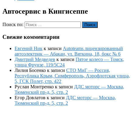
Автосервис в Кингисеппе
Поиск по:
Поиск
Свежие комментарии
Евгений Ник
к записи
Autoteams лицензированный
автоэлектрик — Абакан, ул. Вяткина, 18, бокс № 6
Дмитрий Медведев
к записи
Пятое колесо — Томск,
улица Фрунзе, 119/5С24
Лилия Босенко
к записи
СТО МиГ — Россия,
Республика Крым, Симферополь, Аэрофлотская улица,
5, ГСК Полет, стр. 422
Руслан Монтренко
к записи
ДДС моторс — Москва,
Тюменский пр-д, 5, стр. 2
Егор Довлатов
к записи
ДДС моторс — Москва,
Тюменский пр-д, 5, стр. 2