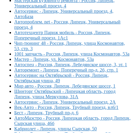
Мастерская кузовного ремонта - Россия, Липецк,
Универсальный проезд, 4
Автосервис - Липецк, Универсальный проезд, 4,
АвтоБаза
Автопроблем. net - Россия, Липецк, Универсальный
проезд, 4
Автотехцентр Париж мобиль - Россия, Липецк,
Поперечный проезд, 1Ас1
Чип-тюнинг 48 - Россия, Липецк, улица Космонавтов,
53, стр. 3
1001 запчасть - Россия, Липецк, улица Космонавтов, 53а
Мастер - Липецк, ул. Космонавтов, 53а
Автоспец - Россия, Липецк, Лебедянское шоссе, 3, эт. 1
Авторемонт - Липецк, Поперечный пр-д, 2б, стр. 1
Автосервис на Октябрьской - Россия, Липецк,
Октябрьская улица, 49
Мир авто - Россия, Липецк, Лебедянское шоссе, 1
Шинторг Октябрьский - Липецкая область, город
Липецк, улица Меркулова, 31А
Автосервис - Липецк, Универсальный проезд, 2А
Век-Авто - Россия, Липецк, Трубный проезд, вл6/1
Бест - Липецк, Трубный пр-д, 6
АвтоМаэстро - Россия, Липецкая область, город Липецк,
Сырская улица, 46б
Кабриолет - Липецк, улицы Сырская, 50