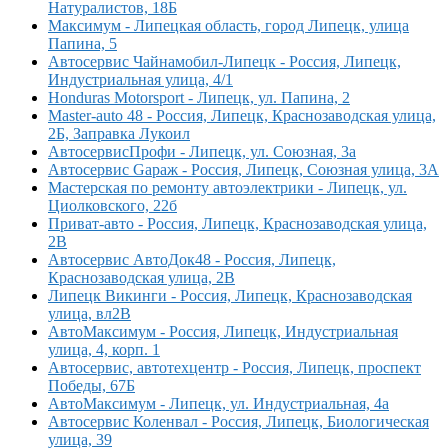
Натуралистов, 18Б
Максимум - Липецкая область, город Липецк, улица
Папина, 5
Автосервис Чайнамобил-Липецк - Россия, Липецк,
Индустриальная улица, 4/1
Honduras Motorsport - Липецк, ул. Папина, 2
Master-auto 48 - Россия, Липецк, Краснозаводская улица,
2Б, Заправка Лукоил
АвтосервисПрофи - Липецк, ул. Союзная, 3а
Автосервис Gараж - Россия, Липецк, Союзная улица, 3А
Мастерская по ремонту автоэлектрики - Липецк, ул.
Циолковского, 22б
Приват-авто - Россия, Липецк, Краснозаводская улица,
2В
Автосервис АвтоДок48 - Россия, Липецк,
Краснозаводская улица, 2В
Липецк Викинги - Россия, Липецк, Краснозаводская
улица, вл2В
АвтоМаксимум - Россия, Липецк, Индустриальная
улица, 4, корп. 1
Автосервис, автотехцентр - Россия, Липецк, проспект
Победы, 67Б
АвтоМаксимум - Липецк, ул. Индустриальная, 4а
Автосервис Коленвал - Россия, Липецк, Биологическая
улица, 39