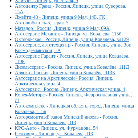
Хайвэй - Липецк, ул. 9 Мая, 9
Автоцентр Гранд - Россия, Липецк, улица Суворова,
15А
Джейти-48 - Липецк, улица 9 Мая, 14Б, ГК
Автолюбитель-5, гараж 5
Матадор - Россия, Липецк, улица 9 Мая, 69А
Автосервис Механик - Липецк, ул. Ковалева, 115б
Октябрьская - Россия, Липецк, улица Ковалёва, вл129
Автосервис, автотехцентр - Россия, Липецк, улица Зои
Космодемьянской, 1А
Автосервис Гарант - Россия, Липецк, улица Ковалёва,
119Б
Дизельсервис - Россия, Липецк, улица Ковалёва, 111Д
Аляска - Россия, Липецк, улица Ковалёва, 113Б
Автосервис на Арктической - Россия, Липецк,
Арктическая улица, 4
Автосервис - Россия, Липецк, Арктическая улица, 4
Корея-Моторс - Россия, Липецк, Ферросплавная улица,
с1
Автокомплекс - Липецкая область, город Липецк, улица
Ковалёва, 115в
Авторемонтный завод Минский дизель - Россия,
Липецк, улица Ковалёва, 113
КРС-Авто - Липецк, ул. Фурманова, 54
Ремзавод - Липецк, ул. Ковалева, 113