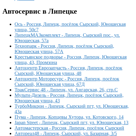
Автосервис в Липецке
Ось - Россия, Липецк, посёлок Сырский, Юношеская
улица, 50с7
ЛипецкМАЗкомплект - Липецк, Сырский пос., ул.
Юношеская, 57а
Технопарк - Россия, Липецк, посёлок Сырский,
Юношеская улица, 57А
Крестьянское подворье - Россия, Липецк, Юношеская
улица, 43, Промзона
Автоцентр Еврозапчасть - Россия, Липецк, посёлок
Сырский, Юношеская улица, 48
Автоцентр Моторесурс - Россия, Липецк, посёлок
Сырский, Юношеская улица, 67Д
ТракСервис 48 - Липецк, ул. Ангарская, 26, стр.С
Мульти-Дизель - Россия, Липецк, посёлок Сырский,
Юношеская улица, 43
ТурбоМикрон - Липецк, Сырский пгт, ул. Юношеская,
43а
Пума - Липецк, Копцевы Хутора, ул. Котовского, 14
Japan Street - Липецк, Сырский пгт, ул. Юношеская, 13
Автомастерская - Россия, Липецк, посёлок Сырский
Автореал48 - Липецк, Сырский, ул. Базарная, 3/5