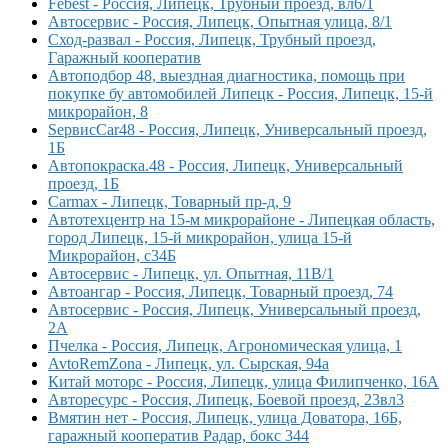
Febest - Россия, Липецк, Трубный проезд, вл6/1
Автосервис - Россия, Липецк, Опытная улица, 8/1
Сход-развал - Россия, Липецк, Трубный проезд,
Гаражный кооператив
Автоподбор 48, выездная диагностика, помощь при
покупке бу автомобилей Липецк - Россия, Липецк, 15-й
микрорайон, 8
SервисCar48 - Россия, Липецк, Универсальный проезд,
1Б
Автопокраска.48 - Россия, Липецк, Универсальный
проезд, 1Б
Carmax - Липецк, Товарный пр-д, 9
Автотехцентр на 15-м микрорайоне - Липецкая область,
город Липецк, 15-й микрорайон, улица 15-й
Микрорайон, с34Б
Автосервис - Липецк, ул. Опытная, 11В/1
Автоангар - Россия, Липецк, Товарный проезд, 74
Автосервис - Россия, Липецк, Универсальный проезд,
2А
Пчелка - Россия, Липецк, Агрономическая улица, 1
AvtoRemZona - Липецк, ул. Сырская, 94а
Китай моторс - Россия, Липецк, улица Филипченко, 16А
Авторесурс - Россия, Липецк, Боевой проезд, 23вл3
Вмятин нет - Россия, Липецк, улица Доватора, 16Б,
гаражный кооператив Радар, бокс 344