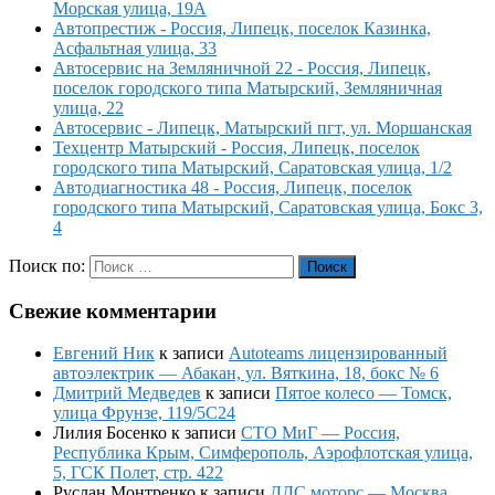
Морская улица, 19А
Автопрестиж - Россия, Липецк, поселок Казинка,
Асфальтная улица, 33
Автосервис на Земляничной 22 - Россия, Липецк,
поселок городского типа Матырский, Земляничная
улица, 22
Автосервис - Липецк, Матырский пгт, ул. Моршанская
Техцентр Матырский - Россия, Липецк, поселок
городского типа Матырский, Саратовская улица, 1/2
Автодиагностика 48 - Россия, Липецк, поселок
городского типа Матырский, Саратовская улица, Бокс 3,
4
Поиск по:
Поиск
Свежие комментарии
Евгений Ник
к записи
Autoteams лицензированный
автоэлектрик — Абакан, ул. Вяткина, 18, бокс № 6
Дмитрий Медведев
к записи
Пятое колесо — Томск,
улица Фрунзе, 119/5С24
Лилия Босенко
к записи
СТО МиГ — Россия,
Республика Крым, Симферополь, Аэрофлотская улица,
5, ГСК Полет, стр. 422
Руслан Монтренко
к записи
ДДС моторс — Москва,