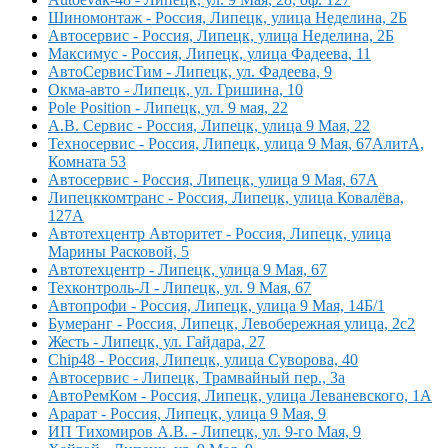
Шиномонтаж - Россия, Липецк, улица Неделина, 2Б
Автосервис - Россия, Липецк, улица Неделина, 2Б
Максимус - Россия, Липецк, улица Фадеева, 11
АвтоСервисТим - Липецк, ул. Фадеева, 9
Окма-авто - Липецк, ул. Гришина, 10
Pole Position - Липецк, ул. 9 мая, 22
А.В. Сервис - Россия, Липецк, улица 9 Мая, 22
Техносервис - Россия, Липецк, улица 9 Мая, 67АлитА,
Комната 53
Автосервис - Россия, Липецк, улица 9 Мая, 67А
Липецккомтранс - Россия, Липецк, улица Ковалёва,
127А
Автотехцентр Авторитет - Россия, Липецк, улица
Марины Расковой, 5
Автотехцентр - Липецк, улица 9 Мая, 67
Техконтроль-Л - Липецк, ул. 9 Мая, 67
Автопрофи - Россия, Липецк, улица 9 Мая, 14Б/1
Бумеранг - Россия, Липецк, Левобережная улица, 2с2
Жесть - Липецк, ул. Гайдара, 27
Chip48 - Россия, Липецк, улица Суворова, 40
Автосервис - Липецк, Трамвайный пер., 3а
АвтоРемКом - Россия, Липецк, улица Леваневского, 1А
Арарат - Россия, Липецк, улица 9 Мая, 9
ИП Тихомиров А.В. - Липецк, ул. 9-го Мая, 9