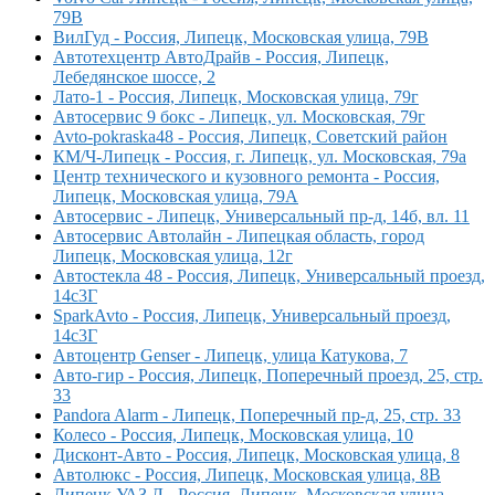
79В
ВилГуд - Россия, Липецк, Московская улица, 79В
Автотехцентр АвтоДрайв - Россия, Липецк,
Лебедянское шоссе, 2
Лато-1 - Россия, Липецк, Московская улица, 79г
Автосервис 9 бокс - Липецк, ул. Московская, 79г
Avto-pokraska48 - Россия, Липецк, Советский район
КМ/Ч-Липецк - Россия, г. Липецк, ул. Московская, 79а
Центр технического и кузовного ремонта - Россия,
Липецк, Московская улица, 79А
Автосервис - Липецк, Универсальный пр-д, 14б, вл. 11
Автосервис Автолайн - Липецкая область, город
Липецк, Московская улица, 12г
Автостекла 48 - Россия, Липецк, Универсальный проезд,
14с3Г
SparkAvto - Россия, Липецк, Универсальный проезд,
14с3Г
Автоцентр Genser - Липецк, улица Катукова, 7
Авто-гир - Россия, Липецк, Поперечный проезд, 25, стр.
33
Pandora Alarm - Липецк, Поперечный пр-д, 25, стр. 33
Колесо - Россия, Липецк, Московская улица, 10
Дисконт-Авто - Россия, Липецк, Московская улица, 8
Автолюкс - Россия, Липецк, Московская улица, 8В
Липецк УАЗ Л - Россия, Липецк, Московская улица,