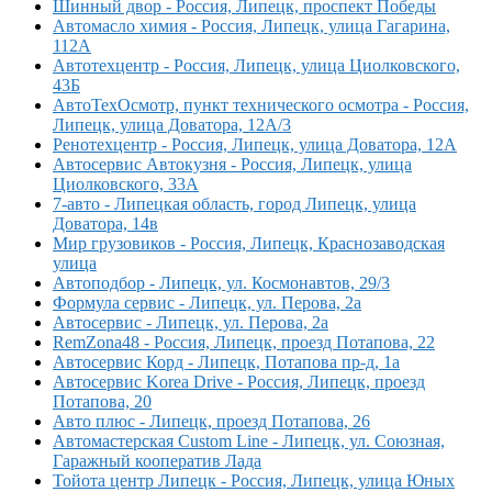
Шинный двор - Россия, Липецк, проспект Победы
Автомасло химия - Россия, Липецк, улица Гагарина,
112А
Автотехцентр - Россия, Липецк, улица Циолковского,
43Б
АвтоТехОсмотр, пункт технического осмотра - Россия,
Липецк, улица Доватора, 12А/3
Ренотехцентр - Россия, Липецк, улица Доватора, 12А
Автосервис Автокузня - Россия, Липецк, улица
Циолковского, 33А
7-авто - Липецкая область, город Липецк, улица
Доватора, 14в
Мир грузовиков - Россия, Липецк, Краснозаводская
улица
Автоподбор - Липецк, ул. Космонавтов, 29/3
Формула сервис - Липецк, ул. Перова, 2а
Автосервис - Липецк, ул. Перова, 2а
RemZona48 - Россия, Липецк, проезд Потапова, 22
Автосервис Корд - Липецк, Потапова пр-д, 1а
Автосервис Korea Drive - Россия, Липецк, проезд
Потапова, 20
Авто плюс - Липецк, проезд Потапова, 26
Автомастерская Custom Line - Липецк, ул. Союзная,
Гаражный кооператив Лада
Тойота центр Липецк - Россия, Липецк, улица Юных