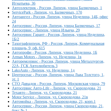
Игнатьева, 36
Автоэлектрик - Россия, Липецк, улица Балмочных, 1
ServiсePark - Липецк, ул. Балмочных, 17б
Автоангел - Россия, Липецк, улица Неделина, 14Б, офис
24
Автосервис - Россия, Липецк, улица Балмочных, 17
Автосервис - Липецк, улица Ильича, 29
Автосервис Гарант - Россия, Липецк, улица Неделина,
1Б/2
Тахографлипецк. РФ - Россия, Липецк, Коммунальная
площадь, 9, оф. 615
Автопрофи - Россия, Липецк, улица Неделина, 1Б
Arman Motors - Липецк, ул. Неделина, 1в
Авторемсервис - Россия, Липецк, улица Металлургов,
22А, ГСК Автолюбитель 3
LakoAuto - Липецк, ул. Неделина, 1д
Центроспас - Россия, Липецк, улица Льва Толстого, 1,
эт. 1
СТО Давыдов - Россия, Липецк, Московская улица, 79
Автосервис Авто-Life - Липецк, ул. Скороходова, 21
Техавто - Липецк, ул. Скороходова, 21
Motor Service - Липецк, ул. Скороходова, 21в
Автомойка - Липецк, ул. Скороходова, 21, корп.1
Автосервис - Россия, Липецк, улица Скороходова, 21,
бокс № 1