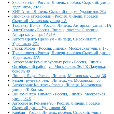
SkodaService - Россия, Липецк, посёлок Сырский, улица
Ударников, 20А/1
КНР Авто - Липецк, Сырский пгт, ул. Ударников, 20а
Японские автомобили - Россия, Липецк, посёлок
Сырский, Ангарская улица, 1А
Техцентр-Волга - Россия, Липецк, Ангарская улица, с1А
ЭлитСервис - Россия, Липецк, посёлок Сырский,
Ангарская улица, 1Ас1А
Автотехцентр Премиум - Липецк, Сырский пгт, ул.
Ударников, 27а
Гараж-Motors - Россия, Липецк, Московская улица, 175
Трансинвест - Россия, Липецк, посёлок Сырский, улица
Ударников, 37А
Автосервис Ремонт рулевых реек - Россия, Липецк,
Октябрьский район, ул. Московская, 36, ГК Ладушка,
бокс № 49
Липецк Лада - Россия, Липецк, Московская улица, 36
Ремонт рулевых реек - Липецк, ул. Московская, 36
Автосервис Контакт - Россия, Липецк, Московская
улица, ГК Контакт
Шиномонтаж Тип-топ - Россия, Липецк, Московская
улица, 34Б
Автосервис Ремзона-90 - Россия, Липецк, посёлок
Сырский, улица Ударников, 90
Канбан - Россия, Липецк, посёлок Сырский, улица