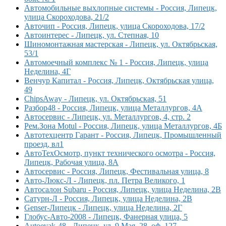
Автомобильные выхлопные системы - Россия, Липецк,
улица Скороходова, 21/2
Авточип - Россия, Липецк, улица Скороходова, 17/2
Автоинтерес - Липецк, ул. Степная, 10
Шиномонтажная мастерская - Липецк, ул. Октябрьская,
53/1
Автомоечный комплекс № 1 - Россия, Липецк, улица
Неделина, 4Г
Венчур Капитал - Россия, Липецк, Октябрьская улица,
49
ChipsAway - Липецк, ул. Октябрьская, 51
Разбор48 - Россия, Липецк, улица Металлургов, 4А
Автосервис - Липецк, ул. Металлургов, 4, стр. 2
Рем.Зона Motul - Россия, Липецк, улица Металлургов, 4Б
Автотехцентр Гарант - Россия, Липецк, Промышленный
проезд, вл1
АвтоТехОсмотр, пункт технического осмотра - Россия,
Липецк, Рабочая улица, 8А
Автосервис - Россия, Липецк, Фестивальная улица, 8
Авто-Люкс-Л - Липецк, пл. Петра Великого, 1
Автосалон Subaru - Россия, Липецк, улица Неделина, 2В
Сатурн-Л - Россия, Липецк, улица Неделина, 2В
Genser-Липецк - Липецк, улица Неделина, 2Г
Глобус-Авто-2008 - Липецк, Фанерная улица, 5
Autoevak-48 - Липецк, ул. 9 Мая, 28, оф. 127