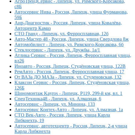
АгроТрейдСервис - Липецк, ул. Римского-Корсакова,
с8Б
Автосервис Нива - Россия, Липецк, улица Фурманова,
59Б
Аир-Диагностик - Россия, Липецк, улица Ковалёва,
Автоцентр Камаз
СТО Гранд - Липецк, ул. Ферросплавная, 12б
Авто-Мастер 48 - Россия, Липецк, улица Свердлова 8ж
Автомобилист - Липецк, ул. Римского-Корсакова, 6б
Стеклосервис - Липецк, ул. Дружбы, 1а/1
Атлика Сервис - Россия, Липецк, Ферросплавная улица,
вл26
Иноавто - Россия, Липецк, Студёновская улица, 122В
РемАвто - Россия, Липецк, Ферросплавная улица, 17
От ВАЗа ДО МАЗа - Липецк, ул. Студеновская, 132
Клаксон Сервис - Россия, Липецк, Студёновская улица,
126Б
Шиномонтаж Kayros - Липецк, Р119, 299-й км, вл. 1
СпецТехника48 - Липецк, ул. Алмазная, 6
Автосервис - Липецк, ул. Минина, 133
Автосервис Контех-Авто - Липецк, ул. Алмазная, 1а
СТО Век-Авто - Россия, Липецк, улица Карла
Либкнехта, 19
Автосервис, автотехцентр - Россия, Липецк, 2-я улица
Карла Либкнехта