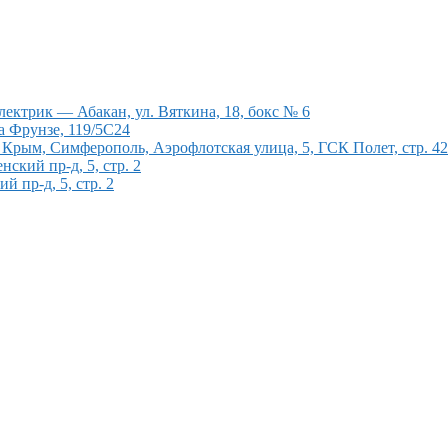
ектрик — Абакан, ул. Вяткина, 18, бокс № 6
а Фрунзе, 119/5С24
рым, Симферополь, Аэрофлотская улица, 5, ГСК Полет, стр. 4
кий пр-д, 5, стр. 2
 пр-д, 5, стр. 2