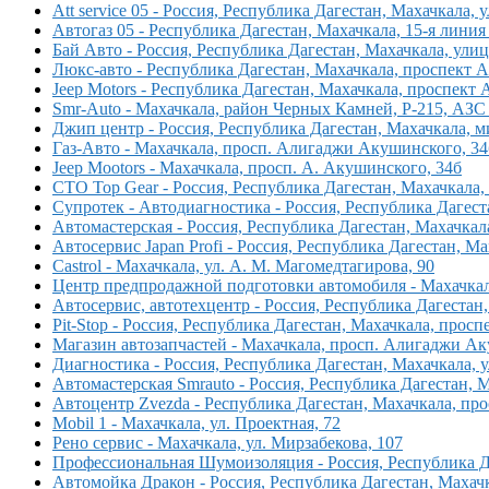
Att service 05 - Россия, Республика Дагестан, Махачкала, 
Автогаз 05 - Республика Дагестан, Махачкала, 15-я лини
Бай Авто - Россия, Республика Дагестан, Махачкала, ули
Люкс-авто - Республика Дагестан, Махачкала, проспект
Jeep Motors - Республика Дагестан, Махачкала, проспек
Smr-Auto - Махачкала, район Черных Камней, Р-215, АЗС
Джип центр - Россия, Республика Дагестан, Махачкала, 
Газ-Авто - Махачкала, просп. Алигаджи Акушинского, 34
Jeep Mootors - Махачкала, просп. А. Акушинского, 34б
СТО Top Gear - Россия, Республика Дагестан, Махачкала,
Супротек - Автодиагностика - Россия, Республика Дагест
Автомастерская - Россия, Республика Дагестан, Махачкал
Автосервис Japan Profi - Россия, Республика Дагестан, 
Castrol - Махачкала, ул. А. М. Магомедтагирова, 90
Центр предпродажной подготовки автомобиля - Махачкала
Автосервис, автотехцентр - Россия, Республика Дагестан
Pit-Stop - Россия, Республика Дагестан, Махачкала, про
Магазин автозапчастей - Махачкала, просп. Алигаджи Ак
Диагностика - Россия, Республика Дагестан, Махачкала, 
Автомастерская Smrauto - Россия, Республика Дагестан,
Автоцентр Zvezda - Республика Дагестан, Махачкала, п
Mobil 1 - Махачкала, ул. Проектная, 72
Рено сервис - Махачкала, ул. Мирзабекова, 107
Профессиональная Шумоизоляция - Россия, Республика Да
Автомойка Дракон - Россия, Республика Дагестан, Махач