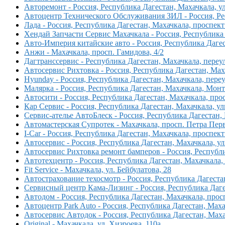
Авторемонт - Россия, Республика Дагестан, Махачкала, 
Автоцентр Технического Обслуживания ЗИЛ - Россия, Ре
Лада - Россия, Республика Дагестан, Махачкала, проспек
Хендай Запчасти Сервис Махачкала - Россия, Республика 
Авто-Империя китайские авто - Россия, Республика Дагес
Анжи - Махачкала, просп. Гамидова, 4/2
Дагтранссервис - Республика Дагестан, Махачкала, переу
Автосервис Рихтовка - Россия, Республика Дагестан, Мах
Hyunday - Россия, Республика Дагестан, Махачкала, пере
Малярка - Россия, Республика Дагестан, Махачкала, Мон
Автосити - Россия, Республика Дагестан, Махачкала, про
Кар Сервис - Россия, Республика Дагестан, Махачкала, ул
Сервис-ателье АвтоБлеск - Россия, Республика Дагестан, 
Автомастерская Супротек - Махачкала, просп. Петра Перв
I-Car - Россия, Республика Дагестан, Махачкала, проспек
Автосервис - Россия, Республика Дагестан, Махачкала, ул
Автосервис Рихтовка ремонт бамперов - Россия, Республи
Автотехцентр - Россия, Республика Дагестан, Махачкала,
Fit Service - Махачкала, ул. Бейбулатова, 28
Автострахование техосмотр - Россия, Республика Дагеста
Сервисный центр Кама-Лизинг - Россия, Республика Даге
Автодом - Россия, Республика Дагестан, Махачкала, прос
Автоцентр Park Auto - Россия, Республика Дагестан, Маха
Автосервис Автодок - Россия, Республика Дагестан, Маха
Original - Махачкала, ул. Хизроева, 110а