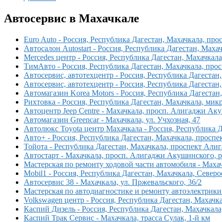
Автосервис в Махачкале
Euro Auto - Россия, Республика Дагестан, Махачкала, п
Автосалон Autostart - Россия, Республика Дагестан, Мах
Mercedes центр - Россия, Республика Дагестан, Махачка
ТимАвто - Россия, Республика Дагестан, Махачкала, пр
Автосервис, автотехцентр - Россия, Республика Дагеста
Автосервис, автотехцентр - Россия, Республика Дагестан
Автомагазин Korea Motors - Россия, Республика Дагестан
Рихтовка - Россия, Республика Дагестан, Махачкала, м
Автоцентр Jeep Centre - Махачкала, просп. Алигаджи Ак
Автомагазин Greencar - Махачкала, ул. Учхозная, 47
Автолюкс Toyota центр Махачкала - Россия, Республика 
Авто+ - Россия, Республика Дагестан, Махачкала, прос
Тойота - Республика Дагестан, Махачкала, проспект Ал
Автостарт - Махачкала, просп. Алигаджи Акушинского, 
Мастерская по ремонту ходовой части автомобиля - Маха
Mobil1 - Россия, Республика Дагестан, Махачкала, Север
Автосервис 38 - Махачкала, ул. Пржевальского, 36/2
Мастерская по автодиагностике и ремонту автоэлектрики 
Volkswagen центр - Россия, Республика Дагестан, Махач
Каспий Дизель - Россия, Республика Дагестан, Махачкала
Каспий Трак Сервис - Махачкала, трасса Сулак, 1-й км