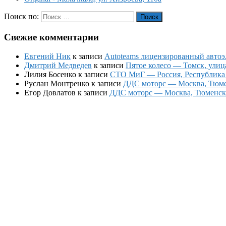
Поиск по:
Поиск
Свежие комментарии
Евгений Ник
к записи
Autoteams лицензированный автоэл
Дмитрий Медведев
к записи
Пятое колесо — Томск, улиц
Лилия Босенко
к записи
СТО МиГ — Россия, Республика К
Руслан Монтренко
к записи
ДДС моторс — Москва, Тюменс
Егор Довлатов
к записи
ДДС моторс — Москва, Тюменский