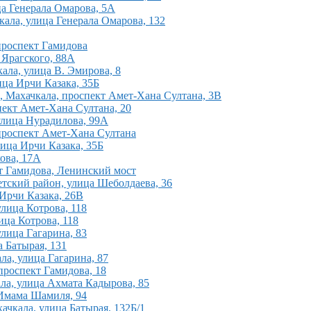
ца Генерала Омарова, 5А
кала, улица Генерала Омарова, 132
 проспект Гамидова
а Ярагского, 88А
ала, улица В. Эмирова, 8
ица Ирчи Казака, 35Б
н, Махачкала, проспект Амет-Хана Султана, 3В
пект Амет-Хана Султана, 20
 улица Нурадилова, 99А
 проспект Амет-Хана Султана
лица Ирчи Казака, 35Б
ова, 17А
кт Гамидова, Ленинский мост
ветский район, улица Шеболдаева, 36
 Ирчи Казака, 26В
улица Котрова, 118
ица Котрова, 118
улица Гагарина, 83
а Батырая, 131
ла, улица Гагарина, 87
проспект Гамидова, 18
ала, улица Ахмата Кадырова, 85
 Имама Шамиля, 94
ачкала, улица Батырая, 132Б/1