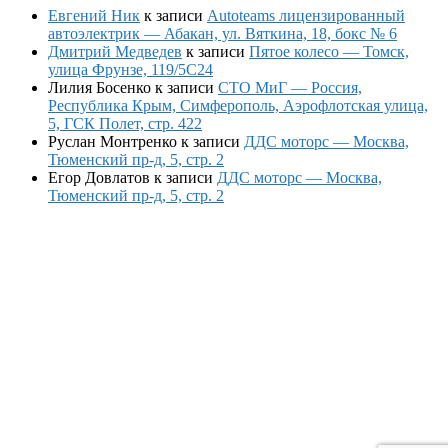
Евгений Ник
к записи
Autoteams лицензированный
автоэлектрик — Абакан, ул. Вяткина, 18, бокс № 6
Дмитрий Медведев
к записи
Пятое колесо — Томск,
улица Фрунзе, 119/5С24
Лилия Босенко
к записи
СТО МиГ — Россия,
Республика Крым, Симферополь, Аэрофлотская улица,
5, ГСК Полет, стр. 422
Руслан Монтренко
к записи
ДДС моторс — Москва,
Тюменский пр-д, 5, стр. 2
Егор Довлатов
к записи
ДДС моторс — Москва,
Тюменский пр-д, 5, стр. 2