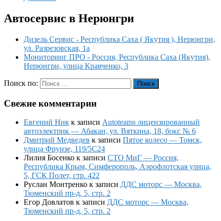
Автосервис в Нерюнгри
Дизель Сервис - Республика Саха ( Якутия ), Нерюнгри,
ул. Разрезовская, 1а
Мониторинг ПРО - Россия, Республика Саха (Якутия),
Нерюнгри, улица Кравченко, 3
Поиск по:
Поиск
Свежие комментарии
Евгений Ник
к записи
Autoteams лицензированный
автоэлектрик — Абакан, ул. Вяткина, 18, бокс № 6
Дмитрий Медведев
к записи
Пятое колесо — Томск,
улица Фрунзе, 119/5С24
Лилия Босенко
к записи
СТО МиГ — Россия,
Республика Крым, Симферополь, Аэрофлотская улица,
5, ГСК Полет, стр. 422
Руслан Монтренко
к записи
ДДС моторс — Москва,
Тюменский пр-д, 5, стр. 2
Егор Довлатов
к записи
ДДС моторс — Москва,
Тюменский пр-д, 5, стр. 2