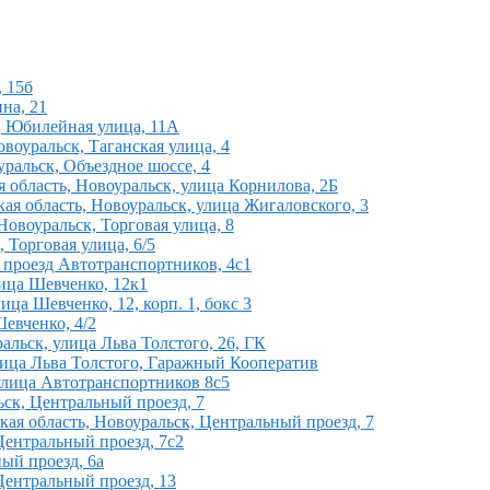
, 15б
ина, 21
к, Юбилейная улица, 11А
воуральск, Таганская улица, 4
ральск, Объездное шоссе, 4
 область, Новоуральск, улица Корнилова, 2Б
ая область, Новоуральск, улица Жигаловского, 3
Новоуральск, Торговая улица, 8
, Торговая улица, 6/5
, проезд Автотранспортников, 4с1
лица Шевченко, 12к1
ица Шевченко, 12, корп. 1, бокс 3
Шевченко, 4/2
альск, улица Льва Толстого, 26, ГК
лица Льва Толстого, Гаражный Кооператив
улица Автотранспортников 8с5
ьск, Центральный проезд, 7
кая область, Новоуральск, Центральный проезд, 7
 Центральный проезд, 7с2
ый проезд, 6а
Центральный проезд, 13