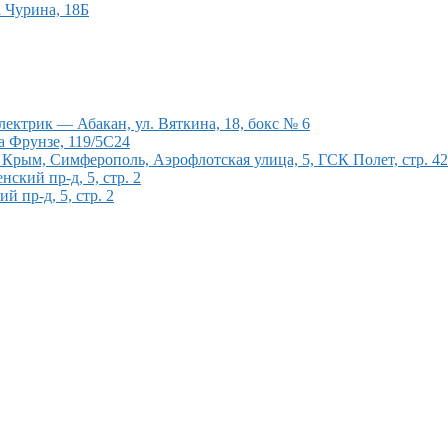
а Чурина, 18Б
ектрик — Абакан, ул. Вяткина, 18, бокс № 6
а Фрунзе, 119/5С24
рым, Симферополь, Аэрофлотская улица, 5, ГСК Полет, стр. 4
кий пр-д, 5, стр. 2
 пр-д, 5, стр. 2