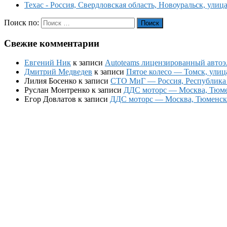
Техас - Россия, Свердловская область, Новоуральск, улиц
Поиск по:
Поиск
Свежие комментарии
Евгений Ник
к записи
Autoteams лицензированный автоэл
Дмитрий Медведев
к записи
Пятое колесо — Томск, улиц
Лилия Босенко
к записи
СТО МиГ — Россия, Республика К
Руслан Монтренко
к записи
ДДС моторс — Москва, Тюменс
Егор Довлатов
к записи
ДДС моторс — Москва, Тюменский