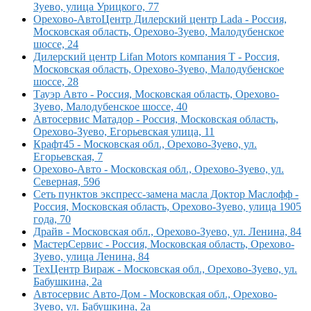
Зуево, улица Урицкого, 77
Орехово-АвтоЦентр Дилерский центр Lada - Россия,
Московская область, Орехово-Зуево, Малодубенское
шоссе, 24
Дилерский центр Lifan Motors компания Т - Россия,
Московская область, Орехово-Зуево, Малодубенское
шоссе, 28
Тауэр Авто - Россия, Московская область, Орехово-
Зуево, Малодубенское шоссе, 40
Автосервис Матадор - Россия, Московская область,
Орехово-Зуево, Егорьевская улица, 11
Крафт45 - Московская обл., Орехово-Зуево, ул.
Егорьевская, 7
Орехово-Авто - Московская обл., Орехово-Зуево, ул.
Северная, 59б
Сеть пунктов экспресс-замена масла Доктор Маслофф -
Россия, Московская область, Орехово-Зуево, улица 1905
года, 70
Драйв - Московская обл., Орехово-Зуево, ул. Ленина, 84
МастерСервис - Россия, Московская область, Орехово-
Зуево, улица Ленина, 84
ТехЦентр Вираж - Московская обл., Орехово-Зуево, ул.
Бабушкина, 2а
Автосервис Авто-Дом - Московская обл., Орехово-
Зуево, ул. Бабушкина, 2а