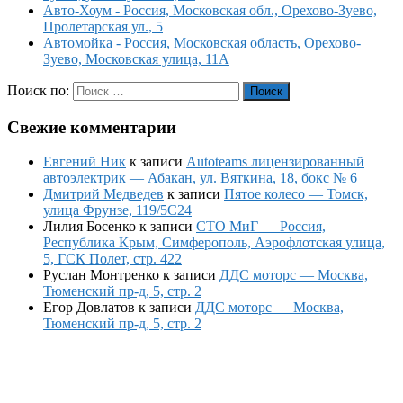
Авто-Хоум - Россия, Московская обл., Орехово-Зуево,
Пролетарская ул., 5
Автомойка - Россия, Московская область, Орехово-
Зуево, Московская улица, 11А
Поиск по:
Поиск
Свежие комментарии
Евгений Ник
к записи
Autoteams лицензированный
автоэлектрик — Абакан, ул. Вяткина, 18, бокс № 6
Дмитрий Медведев
к записи
Пятое колесо — Томск,
улица Фрунзе, 119/5С24
Лилия Босенко
к записи
СТО МиГ — Россия,
Республика Крым, Симферополь, Аэрофлотская улица,
5, ГСК Полет, стр. 422
Руслан Монтренко
к записи
ДДС моторс — Москва,
Тюменский пр-д, 5, стр. 2
Егор Довлатов
к записи
ДДС моторс — Москва,
Тюменский пр-д, 5, стр. 2