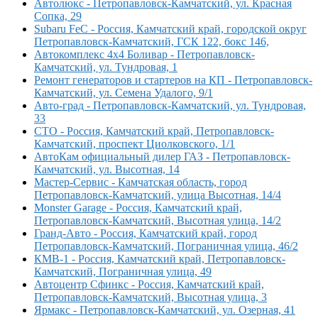
Автолюкс - Петропавловск-Камчатский, ул. Красная
Сопка, 29
Subaru FeC - Россия, Камчатский край, городской округ
Петропавловск-Камчатский, ГСК 122, бокс 146,
Автокомплекс 4х4 Боливар - Петропавловск-
Камчатский, ул. Тундровая, 1
Ремонт генераторов и стартеров на КП - Петропавловск-
Камчатский, ул. Семена Удалого, 9/1
Авто-град - Петропавловск-Камчатский, ул. Тундровая,
33
СТО - Россия, Камчатский край, Петропавловск-
Камчатский, проспект Циолковского, 1/1
АвтоКам официальный дилер ГАЗ - Петропавловск-
Камчатский, ул. Высотная, 14
Мастер-Сервис - Камчатская область, город
Петропавловск-Камчатский, улица Высотная, 14/4
Monster Garage - Россия, Камчатский край,
Петропавловск-Камчатский, Высотная улица, 14/2
Гранд-Авто - Россия, Камчатский край, город
Петропавловск-Камчатский, Пограничная улица, 46/2
КМВ-1 - Россия, Камчатский край, Петропавловск-
Камчатский, Пограничная улица, 49
Автоцентр Сфинкс - Россия, Камчатский край,
Петропавловск-Камчатский, Высотная улица, 3
Ярмакс - Петропавловск-Камчатский, ул. Озерная, 41