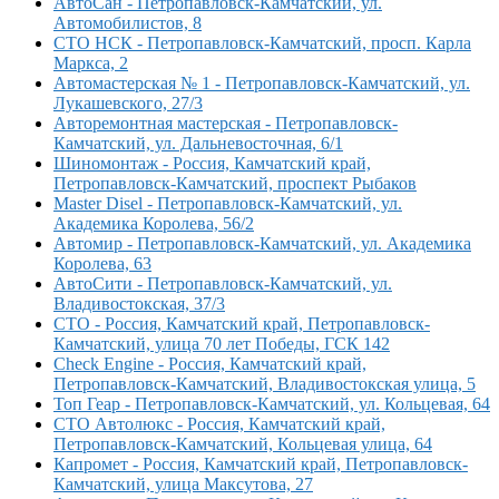
АвтоСан - Петропавловск-Камчатский, ул.
Автомобилистов, 8
СТО НСК - Петропавловск-Камчатский, просп. Карла
Маркса, 2
Автомастерская № 1 - Петропавловск-Камчатский, ул.
Лукашевского, 27/3
Авторемонтная мастерская - Петропавловск-
Камчатский, ул. Дальневосточная, 6/1
Шиномонтаж - Россия, Камчатский край,
Петропавловск-Камчатский, проспект Рыбаков
Master Disel - Петропавловск-Камчатский, ул.
Академика Королева, 56/2
Автомир - Петропавловск-Камчатский, ул. Академика
Королева, 63
АвтоСити - Петропавловск-Камчатский, ул.
Владивостокская, 37/3
СТО - Россия, Камчатский край, Петропавловск-
Камчатский, улица 70 лет Победы, ГСК 142
Check Engine - Россия, Камчатский край,
Петропавловск-Камчатский, Владивостокская улица, 5
Топ Геар - Петропавловск-Камчатский, ул. Кольцевая, 64
СТО Автолюкс - Россия, Камчатский край,
Петропавловск-Камчатский, Кольцевая улица, 64
Капромет - Россия, Камчатский край, Петропавловск-
Камчатский, улица Максутова, 27