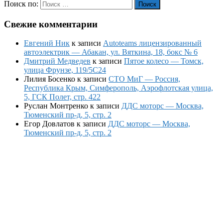
Поиск по:
Поиск
Свежие комментарии
Евгений Ник
к записи
Autoteams лицензированный
автоэлектрик — Абакан, ул. Вяткина, 18, бокс № 6
Дмитрий Медведев
к записи
Пятое колесо — Томск,
улица Фрунзе, 119/5С24
Лилия Босенко
к записи
СТО МиГ — Россия,
Республика Крым, Симферополь, Аэрофлотская улица,
5, ГСК Полет, стр. 422
Руслан Монтренко
к записи
ДДС моторс — Москва,
Тюменский пр-д, 5, стр. 2
Егор Довлатов
к записи
ДДС моторс — Москва,
Тюменский пр-д, 5, стр. 2