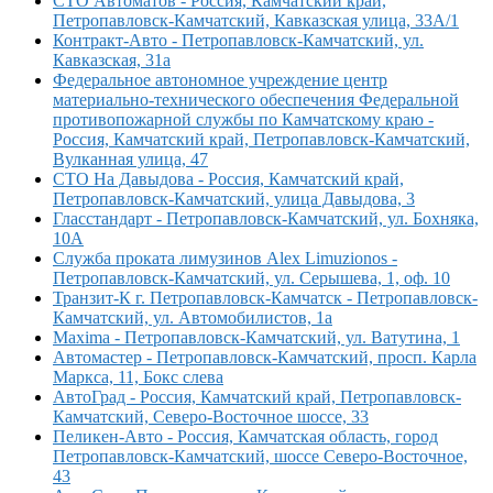
СТО Автоматов - Россия, Камчатский край,
Петропавловск-Камчатский, Кавказская улица, 33А/1
Контракт-Авто - Петропавловск-Камчатский, ул.
Кавказская, 31а
Федеральное автономное учреждение центр
материально-технического обеспечения Федеральной
противопожарной службы по Камчатскому краю -
Россия, Камчатский край, Петропавловск-Камчатский,
Вулканная улица, 47
СТО На Давыдова - Россия, Камчатский край,
Петропавловск-Камчатский, улица Давыдова, 3
Гласстандарт - Петропавловск-Камчатский, ул. Бохняка,
10А
Служба проката лимузинов Alex Limuzionos -
Петропавловск-Камчатский, ул. Серышева, 1, оф. 10
Транзит-К г. Петропавловск-Камчатск - Петропавловск-
Камчатский, ул. Автомобилистов, 1а
Maxima - Петропавловск-Камчатский, ул. Ватутина, 1
Автомастер - Петропавловск-Камчатский, просп. Карла
Маркса, 11, Бокс слева
АвтоГрад - Россия, Камчатский край, Петропавловск-
Камчатский, Северо-Восточное шоссе, 33
Пеликен-Авто - Россия, Камчатская область, город
Петропавловск-Камчатский, шоссе Северо-Восточное,
43