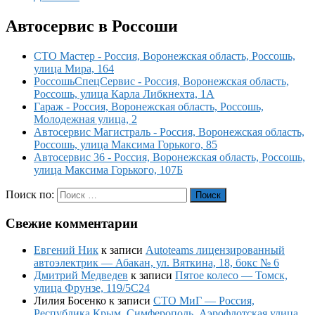
Автосервис в Россоши
СТО Мастер - Россия, Воронежская область, Россошь,
улица Мира, 164
РоссошьСпецСервис - Россия, Воронежская область,
Россошь, улица Карла Либкнехта, 1А
Гараж - Россия, Воронежская область, Россошь,
Молодежная улица, 2
Автосервис Магистраль - Россия, Воронежская область,
Россошь, улица Максима Горького, 85
Автосервис 36 - Россия, Воронежская область, Россошь,
улица Максима Горького, 107Б
Поиск по:
Поиск
Свежие комментарии
Евгений Ник
к записи
Autoteams лицензированный
автоэлектрик — Абакан, ул. Вяткина, 18, бокс № 6
Дмитрий Медведев
к записи
Пятое колесо — Томск,
улица Фрунзе, 119/5С24
Лилия Босенко
к записи
СТО МиГ — Россия,
Республика Крым, Симферополь, Аэрофлотская улица,