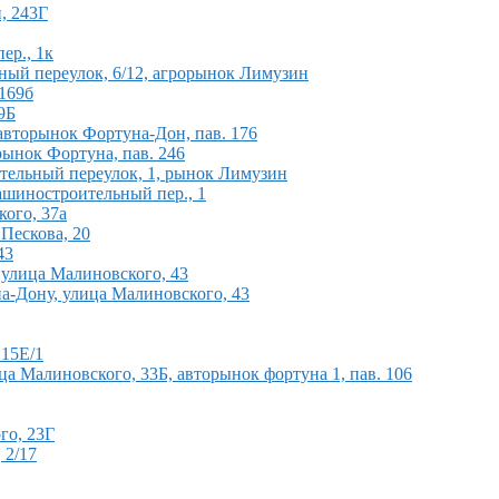
и, 243Г
ер., 1к
ный переулок, 6/12, агрорынок Лимузин
 169б
9Б
 авторынок Фортуна-Дон, пав. 176
рынок Фортуна, пав. 246
ительный переулок, 1, рынок Лимузин
ашиностроительный пер., 1
кого, 37а
 Пескова, 20
43
улица Малиновского, 43
а-Дону, улица Малиновского, 43
 15Е/1
ца Малиновского, 33Б, авторынок фортуна 1, пав. 106
го, 23Г
 2/17