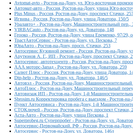
Avtomat-avto - Ростов-на-Дону, ул. Юго-восточная промзон
Автомат-авто - Россия, Ростов-на-Дону, улица Юго-восто
Plus Minus - Россия, Ростов-на-Дону, проспект Стачки, 25
Игвива - Россия, Ростов-на-Дону, улица Доватора, 150/5
Уралавто+ - Ростов-на-Дону, Машиностроительный пер., 
VIRBACauto - Ростов-на-Дону, ул. Доватора, 148
Геооко - Россия, Ростов-на-Дону, улица Еременко, 97/29, о
ТрастАвтоСервис - Ростов-на-Дону, ул. Пескова, 7
ЮраАвто - Ростов-на-Дону, просп. Стачки, 253
Автосервис Кузовной ремонт - Россия, Ростов-на-Дону, у
Арутюнов А. Г., ИП - Ростов-на-Дону, проспект Стачки, 
Автосервис, автотехцентр - Россия, Ростов-на-Дону, про
ААА моторс-Запад - Ростов-на-Дону, ул. Доватора, 259
Салют Плюс - Россия, Ростов-на-Дону, улица Доватора, 1
Dtp-help - Ростов-на-Дону, ул. Доватора, 146/5
Автовэл - Россия, Ростов-на-Дону, Машиностроительный 
АвтоПлюс - Ростов-на-Дону, Машиностроительный переул
Автовизаж ИП - Ростов-на-Дону, 1-й Машиностроительны
Sbrosim.ru Корректировка пробега с выездом - Ростов-на
Пункт Автосервиса - Ростов-на-Дону, 1-й Машиностроите
СТОКлючей - Россия, Ростов-на-Дону, проспект Стачки, 
Аста-Авто - Ростов-на-Дону, улица Пескова, 1
Superprobeg.ru Суперпробег - Ростов-на-Дону, ул. Доватор
Автосервис-Первомайский. РФ - Россия, Ростов-на-Дону, 
Автосервис - Ростов-на-Дону, ул. Доватора, 146л