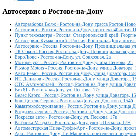
Автосервис в Ростове-на-Дону
Авторазборка Вояж - Ростов-на-Дону, трасса Ростов-Ново
Автопилот - Россия, Ростов-на-Дону, проспект 40-летия 
Пункт техосмотра - Россия, Ставропольский край, Георги
Автосервис Кумженский - Россия, Ростов-на-Дону, посе
Автосервис - Россия, Ростов-на-Дону, Провинциальная ул
ТК Сокол - Россия, Ростов-на-Дону, Провинциальная улиц
ЕвроЛюкс - Ростов-на-Дону, ул. Совхозная, 2а
Моторесурс - Россия, Ростов-на-Дону, улица Пескова, 25
Pit-stop Motors - Россия, Ростов-на-Дону, улица Доватора, 
Авто-Ревю - Россия, Ростов-на-Дону, улица Доватора, 158
ИП Данилов - Россия, Ростов-на-Дону, улица Доватора, 1
СТО Автомобилей - Россия, Ростов-на-Дону, улица Доват
Box61 - Ростов-на-Дону, ул. Пескова, 17с
Велес Карго - Россия, Ростов-на-Дону, улица Доватора, 15
Бош Дизель Сервис - Ростов-на-Дону, ул. Доватора, 154б
Камазтехобслуживание - Россия, Ростов-на-Дону, улица Д
Росдизельсервис - Россия, Ростов-на-Дону, улица Доватор
Покраска авто - Ростов-на-Дону, ул. Пескова, 17н
Разборка Мазда 6 - Ростов-на-Дону, улица Пескова, 17Н
Автомастерская Нива-Трофи-Арт - Ростов-на-Дону, просп.
Аро - Ростов-на-Дону, 1-й Машиностроительный переулок,