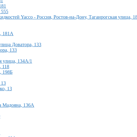
51
181
 555
костей Yacco - Россия, Ростов-на-Дону, Таганрогская улица, 1
а, 181А
улица Доватора, 133
ора, 133
я улица, 134А/1
, 118
, 198Б
 13
ко, 13
ца Мадояна, 136А
9
2