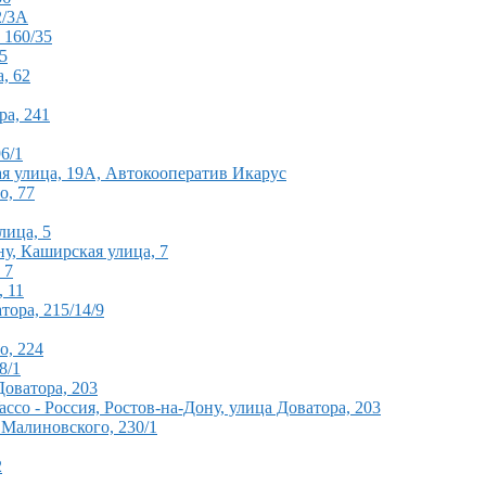
2/3А
 160/35
5
, 62
ра, 241
6/1
ая улица, 19А, Автокооператив Икарус
о, 77
лица, 5
у, Каширская улица, 7
 7
, 11
тора, 215/14/9
о, 224
8/1
Доватора, 203
co - Россия, Ростов-на-Дону, улица Доватора, 203
 Малиновского, 230/1
2