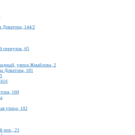
4
а Доватора, 144/2
й переулок, 65
падный, улица Жмайлова, 2
ца Доватора, 181
5
/41б
тора, 169
4а
ая улица, 102
 пер., 21