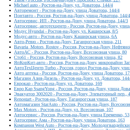
Michael auto - Ростов-на-Дону, ул. Доватора, 144/4
Авторемонт - Ростов-на-Дону, улица Доватора, 144/4
Понтавто - Россия, Ростов-на-Дону, улица Доватора, 144/
Автосервис, ИП - Ростов-на-Дону, улица Доватора, 144/3
Автосервис, автотехцентр - Россия, Ростов-на-Дону, улиц
Модус Hyundai - Ростов-на-Дону, ул. Каширская, 8/5
Модус-авто - Ростов-на-Дону, Каширская улица, 6А
Авто-Ревю - Ростов-на-Дону, Таганрогская улица, 211
Bavaria_Motors_Rostov - Россия, Ростов-на-Дону, Нефтяно
АвтоАС - Россия, Ростов-на-Дону, Всесоюзная улица, 80
Сто61 - Россия, Ростов-на-Дону, Всесоюзная улица, 82
ЯпКорКит-авто - Россия, Ростов-на-Дону, микрорайон За
АвтоТехЦентр Turbo - Россия, город Ростов-на-Дону, ули
Авто аптека - Россия, Ростов-на-Дону, улица Доватора, 17
Магазин Азия-Дизель - Ростов-на-Дону, ул. Доватора, 144
Еврокар - Ростов-на-Дону, ул. Доватора, 169
Евро Кар SsangYong - Россия, Ростов-на-Дону, улица Дова
Эвакуатор 3002020 - Ростов-на-Дону, Элеваторный пер., 
Renostart - Ростов-на-Дону, Таганрогская улица, 187
Автомагазин StarAuto - Россия, Ростов-на-Дону, Всесоюзн
Max Motors - Ростов-на-Дону, ул. Всесоюзная, 107
Автосервис - Россия, Ростов-на-Дону, улица Еременко, 53
Автосервис Ама - Ростов-на-Дону, улица Доватора, 163
Компания West Auto - Ростов-на-Дону, Молодогвардейский