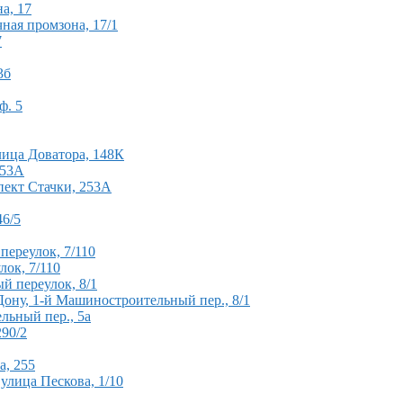
а, 17
чная промзона, 17/1
7
3б
ф. 5
лица Доватора, 148К
253А
спект Стачки, 253А
46/5
переулок, 7/110
ок, 7/110
й переулок, 8/1
-Дону, 1-й Машиностроительный пер., 8/1
льный пер., 5а
290/2
а, 255
улица Пескова, 1/10