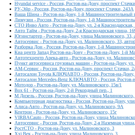
Hyundai service - Россия, Ростов-на-Дону, проспект Стачк
РУ-Эйр - Россия, Ростов-на-Дону, проспект Стачки, 243А
Ваша Шина - Ростов-на-Дону, 1-й Машиностроительный п
Лимузин - Россия, Ростов-на-Дону, 1-й Машиностроитель
СТО Инво Авто - Ростов-на-Дону, ул. 2-я Краснодарская,
Авто Тайм - Ростов-на-Дону, 2-я Краснодарская улица, 16
Югинстартер - Ростов-на-Дону, улица Малиновского, 33,
Автосервис - Ростов-на-Дону, ул. Малиновского, 33, авто
Разборка Дон - Россия, Ростов-на-Дону, 1-й Машиностро
Киа центр Запад Ростов-на-Дону - Ростов-на-Дону, 1-й М
Автотехцентр Арека-авто - Ростов-на-Дону, ул. Малиновс
Пункт автосервиса грузовых машин - Ростов-на-Дону, ул.
АМ-Сервис - Россия, Ростов-на-Дону, проспект Стачки, 2
Автосалон Toyota КЛЮЧАВТО - Россия, Ростов-на-Дону, 
Автосалон Mercedes-Benz КЛЮЧАВТО - Россия, Ростов-н
Мотодор - Ростов-на-Дону, ул. Малиновского, 15в/1
Box 61 - Ростов-на-Дону, 2-й Рекордный пер., 1
М Дизель - Россия, Ростов-на-Дону, улица Малиновского,
Компьютерная диагностика - Россия, Ростов-на-Дону, ули
Алиса-Авто - Ростов-на-Дону, ул. Малиновского, 9А
Кентрон - Ростов-на-Дону, ул. Малиновского, 15г
VIRBACauto - Россия, Ростов-на-Дону, улица Малиновско
Автосервис - Россия, Ростов-на-Дону, 2-я Наземная улица,
РостСТО - Ростов-на-Дону, ул. Малиновского, 3
Xxi Век - Ростов-на-Дону, улица Малиновского, 3