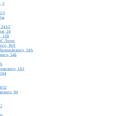
, 3
1/1
15ж
 243/2
зе, 24
, 11В
ЗС Лотос
кого, 30А
 Малиновского, 54А
кого, 54Б
8А
новского, 14/1
 104
8
4/32
вского, 84
32
6
56