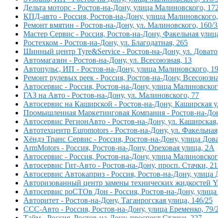
Дельта моторс - Ростов-на-Дону, улица Малиновского, 17
КПД-авто - Россия, Ростов-на-Дону, улица Малиновского,
Ремонт вмятин - Ростов-на-Дону, ул. Малиновского, 160/3
Мастер Сервис - Россия, Ростов-на-Дону, Факельная улица
Ростехком - Ростов-на-Дону, ул. Благодатная, 265
Шинный центр Tyre&Service - Ростов-на-Дону, ул. Довато
Автомагазин - Ростов-на-Дону, ул. Всесоюзная, 13
Автопульс, ИП - Ростов-на-Дону, улица Малиновского, 19
Ремонт рулевых реек - Россия, Ростов-на-Дону, Всесоюзн
Автосервис - Россия, Ростов-на-Дону, улица Малиновског
ГАЗ на Авто - Ростов-на-Дону, ул. Малиновского, 77
Автосервис на Каширской - Ростов-на-Дону, Каширская у
Промышленная Маркетинговая Компания - Ростов-на-Дон
Автосервис РегионАвто - Ростов-на-Дону, ул. Каширская,
Автотехцентр Euromotors - Ростов-на-Дону, ул. Факельная
Хёндэ Транс Сервис - Россия, Ростов-на-Дону, улица Дова
ArmMotors - Россия, Ростов-на-Дону, Ореховая улица, 2А
Автосервис - Россия, Ростов-на-Дону, улица Малиновског
Автосервис Гит-Авто - Ростов-на-Дону, просп. Стачки, 21
Автосервис Автокаприз - Россия, Ростов-на-Дону, улица 
Авторизованный центр замены технических жидкостей Yac
Автосервис роСТОв Дон - Россия, Ростов-на-Дону, улица
Авторитет - Ростов-на-Дону, Таганрогская улица, 146/25
ССС-Авто - Россия, Ростов-на-Дону, улица Еременко, 79/
Тайм - Россия, Ростов-на-Дону, проспект Стачки, 227