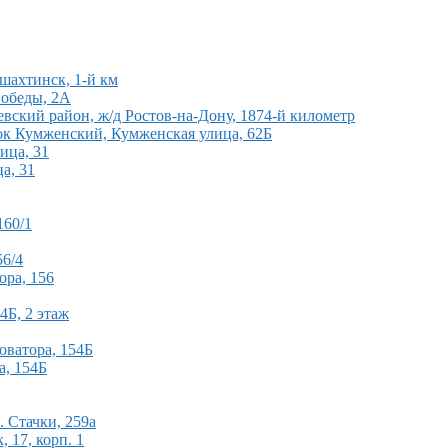
шахтинск, 1-й км
Победы, 2А
евский район, ж/д Ростов-на-Дону, 1874-й километр
лок Кумженский, Кумженская улица, 62Б
ица, 31
а, 31
160/1
56/4
ора, 156
4Б, 2 этаж
оватора, 154Б
а, 154Б
 Стачки, 259а
 17, корп. 1