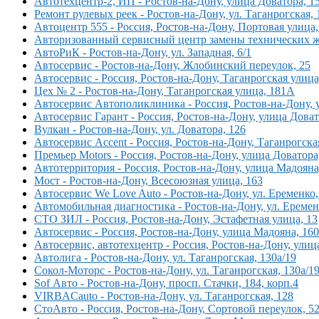
Автотехцентр-2, ИП - Ростов-на-Дону, улица Доватора, 1
Ремонт рулевых реек - Ростов-на-Дону, ул. Таганрогская, 
Автоцентр 555 - Россия, Ростов-на-Дону, Портовая улица,
Авторизованный сервисный центр замены технических жид
АвтоРиК - Ростов-на-Дону, ул. Западная, 6/1
Автосервис - Ростов-на-Дону, Жлобинский переулок, 25
Автосервис - Россия, Ростов-на-Дону, Таганрогская улиц
Цех № 2 - Ростов-на-Дону, Таганрогская улица, 181А
Автосервис Автополиклиника - Россия, Ростов-на-Дону, 
Автосервис Гарант - Россия, Ростов-на-Дону, улица Доват
Вулкан - Ростов-на-Дону, ул. Доватора, 126
Автосервис Accent - Россия, Ростов-на-Дону, Таганрогска
Премьер Motors - Россия, Ростов-на-Дону, улица Доватора
Автотерритория - Россия, Ростов-на-Дону, улица Мадояна
Мост - Ростов-на-Дону, Всесоюзная улица, 163
Автосервис We Love Auto - Ростов-на-Дону, ул. Еременко,
Автомобильная диагностика - Ростов-на-Дону, ул. Еремен
СТО ЗИЛ - Россия, Ростов-на-Дону, Эстафетная улица, 13
Автосервис - Россия, Ростов-на-Дону, улица Мадояна, 160
Автосервис, автотехцентр - Россия, Ростов-на-Дону, ули
Автолига - Ростов-на-Дону, ул. Таганрогская, 130а/19
Сокол-Моторс - Ростов-на-Дону, ул. Таганрогская, 130а/1
Sof Авто - Ростов-на-Дону, просп. Стачки, 184, корп.4
VIRBACauto - Ростов-на-Дону, ул. Таганрогская, 128
СтоАвто - Россия, Ростов-на-Дону, Сортовой переулок, 5