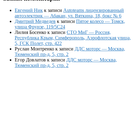
Евгений Ник
к записи
Autoteams лицензированный
автоэлектрик — Абакан, ул. Вяткина, 18, бокс № 6
Дмитрий Медведев
к записи
Пятое колесо — Томск,
улица Фрунзе, 119/5С24
Лилия Босенко
к записи
СТО МиГ — Россия,
Республика Крым, Симферополь, Аэрофлотская улица,
5, ГСК Полет, стр. 422
Руслан Монтренко
к записи
ДДС моторс — Москва,
Тюменский пр-д, 5, стр. 2
Егор Довлатов
к записи
ДДС моторс — Москва,
Тюменский пр-д, 5, стр. 2