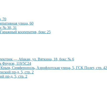
, 70
еративная улица, 60
с № 30, 31
 Гаражный кооператив, бокс 25
ектрик — Абакан, ул. Вяткина, 18, бокс № 6
а Фрунзе, 119/5С24
рым, Симферополь, Аэрофлотская улица, 5, ГСК Полет, стр. 4
кий пр-д, 5, стр. 2
 пр-д, 5, стр. 2