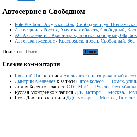
Автосервис в Свободном
Pole Position - Амурская обл., Свободный, ул. Почтамтская
Автосервис - Россия, Амурская область, Свободный, Кооп
АС Автосервис - Красноярск, просп. Свободный, 68а, бок
Автогарант-сервис - Красноярск, просп. Свободный, 66а,
Поиск по:
Поиск
Свежие комментарии
Евгений Ник
к записи
Autoteams лицензированный автоэл
Дмитрий Медведев
к записи
Пятое колесо — Томск, улиц
Лилия Босенко
к записи
СТО МиГ — Россия, Республика К
Руслан Монтренко
к записи
ДДС моторс — Москва, Тюменс
Егор Довлатов
к записи
ДДС моторс — Москва, Тюменский