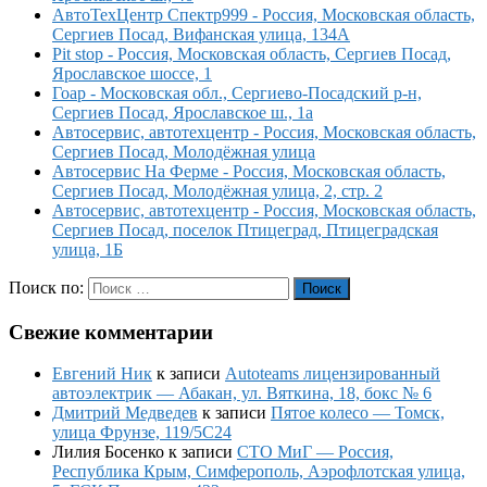
АвтоТехЦентр Спектр999 - Россия, Московская область,
Сергиев Посад, Вифанская улица, 134А
Pit stop - Россия, Московская область, Сергиев Посад,
Ярославское шоссе, 1
Гоар - Московская обл., Сергиево-Посадский р-н,
Сергиев Посад, Ярославское ш., 1а
Автосервис, автотехцентр - Россия, Московская область,
Сергиев Посад, Молодёжная улица
Автосервис На Ферме - Россия, Московская область,
Сергиев Посад, Молодёжная улица, 2, стр. 2
Автосервис, автотехцентр - Россия, Московская область,
Сергиев Посад, поселок Птицеград, Птицеградская
улица, 1Б
Поиск по:
Поиск
Свежие комментарии
Евгений Ник
к записи
Autoteams лицензированный
автоэлектрик — Абакан, ул. Вяткина, 18, бокс № 6
Дмитрий Медведев
к записи
Пятое колесо — Томск,
улица Фрунзе, 119/5С24
Лилия Босенко
к записи
СТО МиГ — Россия,
Республика Крым, Симферополь, Аэрофлотская улица,