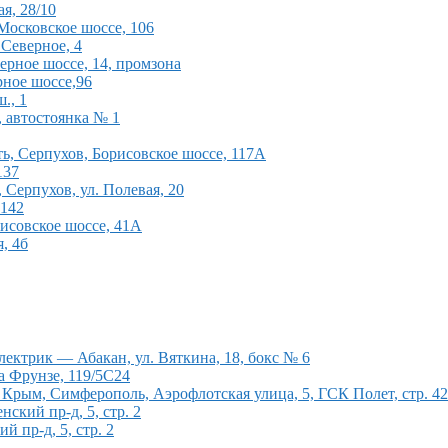
я, 28/10
Московское шоссе, 106
 Северное, 4
ерное шоссе, 14, промзона
рное шоссе,96
., 1
, автостоянка № 1
ь, Серпухов, Борисовское шоссе, 117А
137
 Серпухов, ул. Полевая, 20
 142
рисовское шоссе, 41А
, 4б
ектрик — Абакан, ул. Вяткина, 18, бокс № 6
а Фрунзе, 119/5С24
рым, Симферополь, Аэрофлотская улица, 5, ГСК Полет, стр. 4
кий пр-д, 5, стр. 2
 пр-д, 5, стр. 2