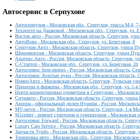
Автосервис в Серпухове
Автосерпухов - Московская обл., Серпухов, трасса М-8, 7-
Техцентр на Дашковой - Московская обл., Серпухов, ул.
Восток авто - Россия, Московская область, Серпухов, ул
АвтоВова - Московская обл., Серпухов, ул. Береговая, 8
Серпухов-Авто - Московская область, Серпухов, улица П
Шиномонтаж - Московская область, Серпухов, улица Пуш
Анатекс-Авто - Россия, Московская область, Серпухов, у
С-Стартер - Московская обл., Серпухов, ул. Береговая, 2б
Автосервис Serp-motors - Россия, Московская область, Се
Автосервис Золотые руки - Россия, Московская область, 
НемецАвто - Московская область, Серпухов, Тульская ули
Прицепы и фаркопы - Московская обл., Серпухов, ул. 1-я 
Центр корректировки одометров в Серпухове - Московская 
Ситиавто - Россия, Московская область, Серпухов, улица 
Аврора - официальный дилер Hyundai - Россия, Московска
MV-servis - Россия, Московская область, Серпухов, 1-я Мо
SGcenter - ремонт стартеров и генераторов - Московская об
Автосервис Forward - Россия, Московская область, Серпух
Luxury Cars Service - Россия, Московская область, Серпух
Запчасти Турбо - Россия, Московская область, Серпухов, 
Тонировка авто - Московская обл., Серпухов, Московское 