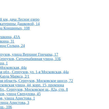
й км, дача Лесное озеро
 Екатерины Дашковой, 14
ица Коншиных, 108
ушкина, 43А
кина, 31
лица Сольца, 24
рпухов, улица Верхние Гончары, 17
Серпухов, Ситценабивная улица, 33Б
ца, 1
Московская, 44а
обл., Серпухов, ул. 1-я Московская, 44а
Карла Маркса, 2/1
я область, Серпухов, Московское шоссе, 72
сковская улица, 44, корп. 15, промзона
л., Серпухов, Московское ш., 82а, стр. 8
ов, улица Свердлова, 45
ов, улица Аристова, 1
улица Аристова, 3
ш., 106