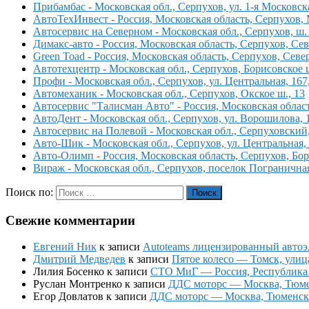
Прибамбас - Московская обл., Серпухов, ул. 1-я Московска
АвтоТехИнвест - Россия, Московская область, Серпухов, 
Автосервис на Северном - Московская обл., Серпухов, ш.
Димакс-авто - Россия, Московская область, Серпухов, Сев
Green Toad - Россия, Московская область, Серпухов, Севе
Автотехцентр - Московская обл., Серпухов, Борисовское ш
Профи - Московская обл., Серпухов, ул. Центральная, 167
Автомеханик - Московская обл., Серпухов, Окское ш., 13
Автосервис "Талисман Авто" - Россия, Московская област
АвтоДент - Московская обл., Серпухов, ул. Ворошилова, 
Автосервис на Полевой - Московская обл., Серпуховский,
Авто-Шик - Московская обл., Серпухов, ул. Центральная,
Авто-Олимп - Россия, Московская область, Серпухов, Бо
Вираж - Московская обл., Серпухов, поселок Пограничная
Поиск по:
Поиск
Свежие комментарии
Евгений Ник
к записи
Autoteams лицензированный автоэл
Дмитрий Медведев
к записи
Пятое колесо — Томск, улиц
Лилия Босенко
к записи
СТО МиГ — Россия, Республика К
Руслан Монтренко
к записи
ДДС моторс — Москва, Тюменс
Егор Довлатов
к записи
ДДС моторс — Москва, Тюменский