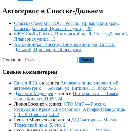
Автосервис в Спасске-Дальнем
Спасскавтосервис ТОО - Россия, Приморский край,
Спасск-Дальний, Цементная улица, 30
ФКУ Ик-6 - Россия, Приморский край, Спасск-Дальний,
Планерная улица, 15
Автоклиника - Россия, Приморский край, Спасск-
Дальний, Пригородный переулок
Поиск по:
Поиск
Свежие комментарии
Евгений Ник
к записи
Autoteams лицензированный
автоэлектрик — Абакан, ул. Вяткина, 18, бокс № 6
Дмитрий Медведев
к записи
Пятое колесо — Томск,
улица Фрунзе, 119/5С24
Лилия Босенко
к записи
СТО МиГ — Россия,
Республика Крым, Симферополь, Аэрофлотская улица,
5, ГСК Полет, стр. 422
Руслан Монтренко
к записи
ДДС моторс — Москва,
Тюменский пр-д, 5, стр. 2
Егор Довлатов
к записи
ДДС моторс — Москва,