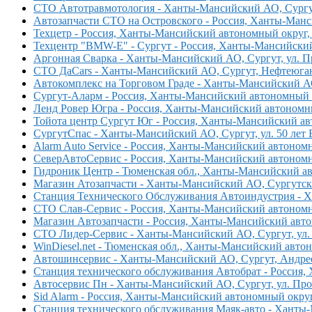
СТО Автотравмотология - Ханты-Мансийский АО, Сургут, 
Автозапчасти СТО на Островского - Россия, Ханты-Манси
Техцетр - Россия, Ханты-Мансийский автономный округ, 
Техцентр "BMW-E" - Сургут - Россия, Ханты-Мансийский 
Аргонная Сварка - Ханты-Мансийский АО, Сургут, ул. П
СТО ДаCars - Ханты-Мансийский АО, Сургут, Нефтеюганск
Автокомплекс на Торговом Граде - Ханты-Мансийский АО,
Сургут-Аларм - Россия, Ханты-Мансийский автономный ок
Ленд Ровер Югра - Россия, Ханты-Мансийский автономны
Тойота центр Сургут Юг - Россия, Ханты-Мансийский ав
СургутСпас - Ханты-Мансийский АО, Сургут, ул. 50 лет 
Alarm Auto Service - Россия, Ханты-Мансийский автоном
СеверАвтоСервис - Россия, Ханты-Мансийский автономны
Гидроник Центр - Тюменская обл., Ханты-Мансийский ав
Магазин Атозапчасти - Ханты-Мансийский АО, Сургутски
Станция Технического Обслуживания Автоиндустрия - Ха
СТО Слав-Сервис - Россия, Ханты-Мансийский автономн
Магазин Автозапчасти - Россия, Ханты-Мансийский авто
СТО Лидер-Сервис - Ханты-Мансийский АО, Сургут, ул. 
WinDiesel.net - Тюменская обл., Ханты-Мансийский автон
Автошинсервис - Ханты-Мансийский АО, Сургут, Андреев
Станция технического обслуживания Автобрат - Россия,
Автосервис Пн - Ханты-Мансийский АО, Сургут, ул. Пр
Sid Alarm - Россия, Ханты-Мансийский автономный округ
Станция технического обслуживания Маяк-авто - Ханты-М