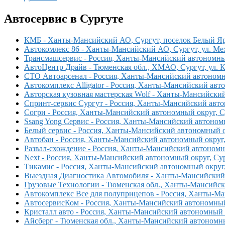
Автосервис в Сургуте
КМБ - Ханты-Мансийский АО, Сургут, поселок Белый Яр,
Автокомлекс 86 - Ханты-Мансийский АО, Сургут, ул. Ме
Трансмашсервис - Россия, Ханты-Мансийский автономный
АвтоЦентр Драйв - Тюменская обл., ХМАО, Сургут, ул. К
СТО Автоарсенал - Россия, Ханты-Мансийский автономны
Автокомплекс Alligator - Россия, Ханты-Мансийский авто
Авторская кузовная мастерская Wolf - Ханты-Мансийский 
Спринт-сервис Сургут - Россия, Ханты-Мансийский автоно
Согри - Россия, Ханты-Мансийский автономный округ, Су
Ssang Yong Сервис - Россия, Ханты-Мансийский автономн
Белый сервис - Россия, Ханты-Мансийский автономный ок
Автобан - Россия, Ханты-Мансийский автономный округ, 
Развал-схождение - Россия, Ханты-Мансийский автономны
Next - Россия, Ханты-Мансийский автономный округ, Су
Тикамис - Россия, Ханты-Мансийский автономный округ, 
Выездная Диагностика Автомобиля - Ханты-Мансийский АО
Грузовые Технологии - Тюменская обл., Ханты-Мансийски
Автокомплекс Все для полуприцепов - Россия, Ханты-Ма
АвтосервисКом - Россия, Ханты-Мансийский автономный 
Кристалл авто - Россия, Ханты-Мансийский автономный о
Айсберг - Тюменская обл., Ханты-Мансийский автономный 