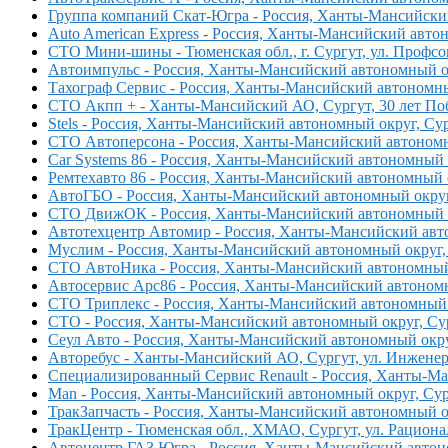
Группа компаний Скат-Югра - Россия, Ханты-Мансийский
Auto American Express - Россия, Ханты-Мансийский автон
СТО Мини-шины - Тюменская обл., г. Сургут, ул. Профсо
Автоимпульс - Россия, Ханты-Мансийский автономный ок
Тахограф Сервис - Россия, Ханты-Мансийский автономный
СТО Акпп + - Ханты-Мансийский АО, Сургут, 30 лет Поб
Stels - Россия, Ханты-Мансийский автономный округ, Сур
СТО Автоперсона - Россия, Ханты-Мансийский автономны
Car Systems 86 - Россия, Ханты-Мансийский автономный о
Ремтехавто 86 - Россия, Ханты-Мансийский автономный о
АвтоГБО - Россия, Ханты-Мансийский автономный округ,
СТО ДвижОК - Россия, Ханты-Мансийский автономный ок
Автотехцентр Автомир - Россия, Ханты-Мансийский авто
Муслим - Россия, Ханты-Мансийский автономный округ, 
СТО АвтоНика - Россия, Ханты-Мансийский автономный о
Автосервис Арс86 - Россия, Ханты-Мансийский автономн
СТО Триплекс - Россия, Ханты-Мансийский автономный о
СТО - Россия, Ханты-Мансийский автономный округ, Сур
Сеул Авто - Россия, Ханты-Мансийский автономный округ
Авторебус - Ханты-Мансийский АО, Сургут, ул. Инженерн
Специализированный Сервис Renault - Россия, Ханты-Ма
Man - Россия, Ханты-Мансийский автономный округ, Сург
ТракЗапчасть - Россия, Ханты-Мансийский автономный ок
ТракЦентр - Тюменская обл., ХМАО, Сургут, ул. Рационал
Автоцентр ГАЗ Югра - Россия, Ханты-Мансийский автоно