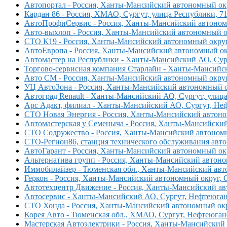
Автопортал - Россия, Ханты-Мансийский автономный окр
Кардан 86 - Россия, ХМАО, Сургут, улица Республики, 7
АвтоПрофиСервис - Россия, Ханты-Мансийский автономны
Авто-выхлоп - Россия, Ханты-Мансийский автономный ок
СТО К19 - Россия, Ханты-Мансийский автономный округ,
АвтоЕвропа - Россия, Ханты-Мансийский автономный окр
Автомастер на Республики - Ханты-Мансийский АО, Сургу
Торгово-сервисная компания Старлайн - Ханты-Мансийски
Авто СМ - Россия, Ханты-Мансийский автономный округ,
УЦ АвтоЗона - Россия, Ханты-Мансийский автономный ок
Автоград Renault - Ханты-Мансийский АО, Сургут, улица
Арс Адакт, филиал - Ханты-Мансийский АО, Сургут, Неф
СТО Новая Энергия - Россия, Ханты-Мансийский автоном
Автомастерская у Семеныча - Россия, Ханты-Мансийский 
СТО Содружество - Россия, Ханты-Мансийский автономны
СТО-Регион86, станция технического обслуживания автом
АвтоГарант - Россия, Ханты-Мансийский автономный окру
Альтернатива групп - Россия, Ханты-Мансийский автоно
Иммобилайзер - Тюменская обл., Ханты-Мансийский авто
Геркон - Россия, Ханты-Мансийский автономный округ, 
Автотехцентр Движение - Россия, Ханты-Мансийский авт
Автосервис - Ханты-Мансийский АО, Сургут, Нефтеюганс
СТО Хонда - Россия, Ханты-Мансийский автономный окру
Корея Авто - Тюменская обл., ХМАО, Сургут, Нефтеюганс
Мастерская Автоэлектрики - Россия, Ханты-Мансийский а