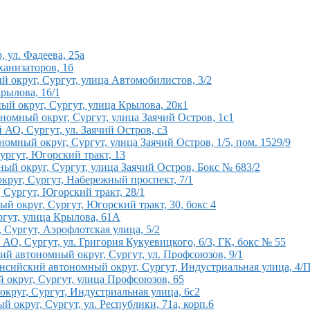
 ул. Фадеева, 25а
ханизаторов, 1б
 округ, Сургут, улица Автомобилистов, 3/2
рылова, 16/1
й округ, Сургут, улица Крылова, 20к1
номный округ, Сургут, улица Заячий Остров, 1с1
АО, Сургут, ул. Заячий Остров, с3
мный округ, Сургут, улица Заячий Остров, 1/5, пом. 1529/9
ргут, Югорский тракт, 13
ый округ, Сургут, улица Заячий Остров, Бокс № 683/2
руг, Сургут, Набережный проспект, 7/1
Сургут, Югорский тракт, 28/1
й округ, Сургут, Югорский тракт, 30, бокс 4
ргут, улица Крылова, 61А
Сургут, Аэрофлотская улица, 5/2
, Сургут, ул. Григория Кукуевицкого, 6/3, ГК, бокс № 55
й автономный округ, Сургут, ул. Профсоюзов, 9/1
нсийский автономный округ, Сургут, Индустриальная улица, 4/
округ, Сургут, улица Профсоюзов, 65
круг, Сургут, Индустриальная улица, 6с2
округ, Сургут, ул. Республики, 71а, корп.6