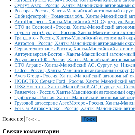
Сургут-Авто - Россия, Ханты-Мансийский автономный ок
Рессора - Россия, Ханты-Мансийский автономный округ, 
Сибнефтестрой - Тюменская обл., Ханты-Мансийский авто
АвтоПрогресс - Ханты-Мансийский АО, Сургут, ул. Раци
СТО на Сосновой - Россия, Ханты-Мансийский автономный
Toyota центр Сургут - Россия, Ханты-Мансийский автоно
Грандавто - Россия, Ханты-Мансийский автономный округ
Автостоп - Россия, Ханты-Мансийский автономный округ,
Сервистехнотранс - Россия, Ханты-Мансийский автономны
Автоуниверсал-Восток - Ханты-Мансийский автономный о
Ресурс-авто 100 - Россия, Ханты-Мансийский автономный 
СТО Агранс - Ханты-Мансийский АО, Сургут, ул. Инжене
Ladco - Россия, Ханты-Мансийский автономный округ, Су
Avers Group - Россия, Ханты-Мансийский автономный окр
НОВОТЕХ-Сервис Ford - Россия, Ханты-Мансийский авто
ПКФ Новотех - Ханты-Мансийский АО, Сургут, ул. Сосно
Fastservice - Россия, Ханты-Мансийский автономный окру
Турбосила - Россия, Ханты-Мансийский автономный округ
Грузовой автосервис АвтоМоторс - Россия, Ханты-Мансий
For Car Автокомплекс - Россия, Ханты-Мансийский автоно
Поиск по:
Поиск
Свежие комментарии