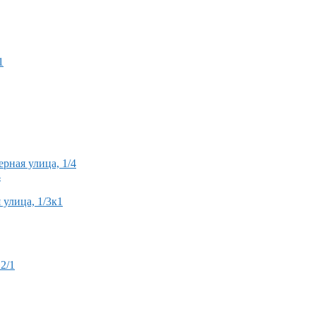
1
рная улица, 1/4
4
улица, 1/3к1
2/1