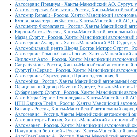
Автосервис Премиум - Ханты-Мансийский АО, Сургут, ул
Автомастерская Апельсин - Россия, Ханты-Мансийский а
Автомир Renault - Россия, Ханты-Мансийский автономный
Кузовная мастерская Фаэтон - Ханты-Мансийский АО, Сур
Автоцентр Форматавто - Россия, Ханты-Мансийский авто
Европа-Авто - Россия, Ханты-Мансийский автономный ок
Мазда Сургут - Россия, Ханты-Мансийский автономный ок
Автосервис Avangard - Ханты-Мансийский АО, Сургут, ул
Автомобильный центр Шкода Восток Моторс-Сургут - Ро
Автосервис ТюменьСкан - Россия, Ханты-Мансийский авт
Дипломат Авто - Россия, Ханты-Мансийский автономный 
Car parts store - Россия, Ханты-Мансийский автономный о
СургутГазСервис - Россия, Ханты-Мансийский автономны
Автосервис - Сургут, улица Производственная, 6
Автомойка - Россия, Ханты-Мансийский автономный окру
Официальный дилер Ravon в Сургуте, Альянс-Моторс - Р
Субару центр Сургут - Россия, Ханты-Мансийский автоно
Авто Югра Сервис Технолоджи - Ханты-Мансийский АО, С
НТЦ Эврика-Трейд - Россия, Ханты-Мансийский автономн
Витаир - Россия, Ханты-Мансийский автономный округ, 
Автосервис - Россия, Ханты-Мансийский автономный окр
Автошинторг - Россия, Ханты-Мансийский автономный ок
Автомаркет - Россия, Ханты-Мансийский автономный окр
Полуприцеп бортовой - Россия, Ханты-Мансийский автон
АвтоТракСервис А - Россия, Ханты-Мансийский автономн