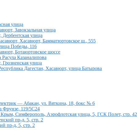
асная улица
савюрт, Завокзальная улица
, Дербентская улица
Хасавюрт, Хасавюрт, Бамматюртовское ш., 555
лица Победы, 116
савюрт, Ботаюртовское шоссе
а Расула Казаналипова
, Грозненская улица
Республика Дагестан, Хасавюрт, улица Батырова
ектрик — Абакан, ул. Вяткина, 18, бокс № 6
а Фрунзе, 119/5С24
рым, Симферополь, Аэрофлотская улица, 5, ГСК Полет, стр. 4
кий пр-д, 5, стр. 2
 пр-д, 5, стр. 2