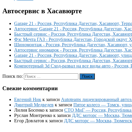
Автосервис в Хасавюрте
Garage 21 - Россия, Республика Дагестан, Хасавюрт, Терр
Автосервис Garage 21 - Россия, Республика Дагестан, Ха
Быстрый сервис - Россия, Республика Дагестан, Хасавюрт
Фзс Мечта ГАЗ - Республика Дагестан, Городской округ 
Шиномонтаж - Россия, Республика Дагестан, Хасавюрт, у
Автосервис иномарок - Россия, Республика Дагестан, Ха
Garage 21 - Россия, Республика Дагестан, Хасавюрт, улиц
Быстрый сервис - Россия, Республика Дагестан, Хасавюрт
Компютерный 3d Сход-развал на все виды авто - Россия, 
Поиск по:
Поиск
Свежие комментарии
Евгений Ник
к записи
Autoteams лицензированный автоэл
Дмитрий Медведев
к записи
Пятое колесо — Томск, улиц
Лилия Босенко
к записи
СТО МиГ — Россия, Республика К
Руслан Монтренко
к записи
ДДС моторс — Москва, Тюменс
Егор Довлатов
к записи
ДДС моторс — Москва, Тюменский