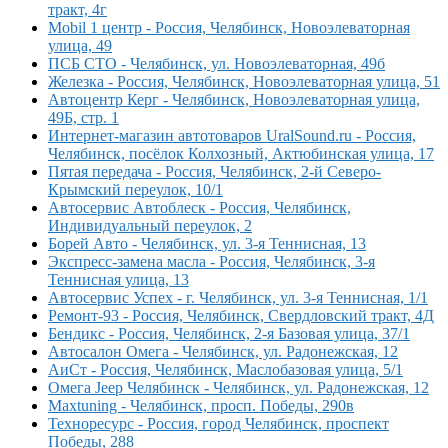
тракт, 4г
Mobil 1 центр - Россия, Челябинск, Новоэлеваторная
улица, 49
ПСБ СТО - Челябинск, ул. Новоэлеваторная, 49б
Железка - Россия, Челябинск, Новоэлеваторная улица, 51
Автоцентр Керг - Челябинск, Новоэлеваторная улица,
49Б, стр. 1
Интернет-магазин автотоваров UralSound.ru - Россия,
Челябинск, посёлок Колхозный, Актюбинская улица, 17
Пятая передача - Россия, Челябинск, 2-й Северо-
Крымский переулок, 10/1
Автосервис Автоблеск - Россия, Челябинск,
Индивидуальный переулок, 2
Борей Авто - Челябинск, ул. 3-я Теннисная, 13
Экспресс-замена масла - Россия, Челябинск, 3-я
Теннисная улица, 13
Автосервис Успех - г. Челябинск, ул. 3-я Теннисная, 1/1
Ремонт-93 - Россия, Челябинск, Свердловский тракт, 4Д
Бендикс - Россия, Челябинск, 2-я Базовая улица, 37/1
Автосалон Омега - Челябинск, ул. Радонежская, 12
АиСт - Россия, Челябинск, Маслобазовая улица, 5/1
Омега Jeep Челябинск - Челябинск, ул. Радонежская, 12
Maxtuning - Челябинск, просп. Победы, 290в
Техноресурс - Россия, город Челябинск, проспект
Победы, 288