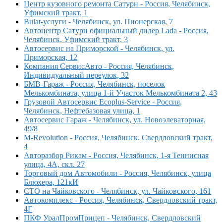
Центр кузовного ремонта Сатурн - Россия, Челябинск,
Уфимский тракт, 1
Bulat-услуги - Челябинск, ул. Пионерская, 7
Автоцентр Сатурн официальный дилер Lada - Россия,
Челябинск, Уфимский тракт, 3
Автосервис на Приморской - Челябинск, ул.
Приморская, 12
Компания СервисАвто - Россия, Челябинск,
Индивидуальный переулок, 32
БМВ-Гараж - Россия, Челябинск, поселок
Мелькомбината, улица 1-й Участок Мелькомбината 2, 43
Грузовой Автосервис Ecoplus-Service - Россия,
Челябинск, Нефтебазовая улица, 1
Автосервис Гараж - Челябинск, ул. Новоэлеваторная,
49/8
M-Revolution - Россия, Челябинск, Свердловский тракт,
4
Авторазбор Рикам - Россия, Челябинск, 1-я Теннисная
улица, 4А, скл. 27
Торговый дом Автомобили - Россия, Челябинск, улица
Блюхера, 121кИ
СТО на Чайковского - Челябинск, ул. Чайковского, 161
Автокомплекс - Россия, Челябинск, Свердловский тракт,
4Г
ПКФ УралПромПрицеп - Челябинск, Свердловский