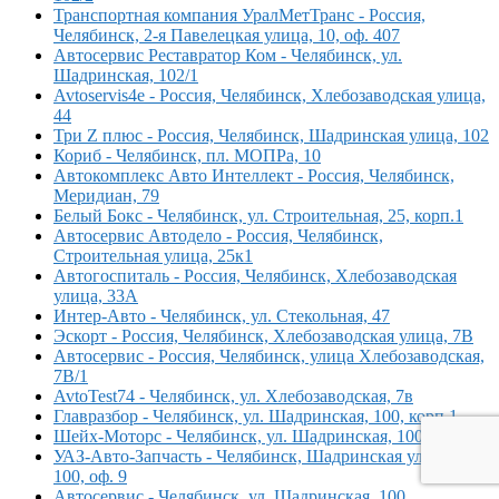
Транспортная компания УралМетТранс - Россия,
Челябинск, 2-я Павелецкая улица, 10, оф. 407
Автосервис Реставратор Ком - Челябинск, ул.
Шадринская, 102/1
Avtoservis4e - Россия, Челябинск, Хлебозаводская улица,
44
Три Z плюс - Россия, Челябинск, Шадринская улица, 102
Кориб - Челябинск, пл. МОПРа, 10
Автокомплекс Авто Интеллект - Россия, Челябинск,
Меридиан, 79
Белый Бокс - Челябинск, ул. Строительная, 25, корп.1
Автосервис Автодело - Россия, Челябинск,
Строительная улица, 25к1
Автогоспиталь - Россия, Челябинск, Хлебозаводская
улица, 33А
Интер-Авто - Челябинск, ул. Стекольная, 47
Эскорт - Россия, Челябинск, Хлебозаводская улица, 7В
Автосервис - Россия, Челябинск, улица Хлебозаводская,
7В/1
AvtoTest74 - Челябинск, ул. Хлебозаводская, 7в
Главразбор - Челябинск, ул. Шадринская, 100, корп.1
Шейх-Моторс - Челябинск, ул. Шадринская, 100
УАЗ-Авто-Запчасть - Челябинск, Шадринская улица,
100, оф. 9
Автосервис - Челябинск, ул. Шадринская, 100