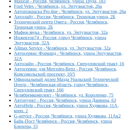
Maxicar - Россия, Челябинск, улица Труда, 183
Ford Veles - Челябинск, ул. Энтузиастов, 26а
Автопокраска Pro-line - Челябинск, ул. Энтузиастов, 26а
Автолайт - Россия, Челябинск, Троицкая улица, 2Б
Технический центр Омега - Россия, Челябинск,
Троицкая улица, 2Б
Мафия-звука - Челябинск, ул. Энтузиастов, 32а
Инжектор74 - Россия, город Челябинск, улица
Энтузиастов, 32А
Allmax Service - Челябинск, ул. Энтузиастов, 32а
Автосервис Форвард - Челябинск, улица Энтузиастов,
32А
Автолайн - Россия, Челябинск, Свердловский тракт, 16
Автосервис для Mercedes-Benz - Россия, Челябинск,
Комсомольский проспект, 10/5
Официальный дилер Мазда Уральский Технический
Центр - Челябинская область, город Челябинск,
Свердловский тракт, 16б
Челябремкомплект - Челябинск, ул. Короленко, 75
Автопункт - Россия, Челябинск, улица Дарвина, 63
АвтоHelp - Россия, Челябинск, улица Худякова, 11А,
корп. 2
G-service - Россия, Челябинск, улица Худякова, 11Ак2
Байк-Пост Челябинск - Россия, Челябинск, улица
Блюхера, 33