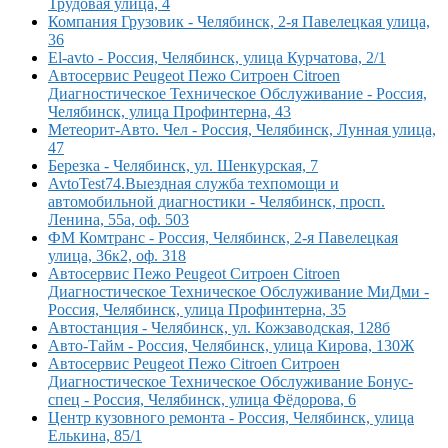
Трудовая улица, 4
Компания Грузовик - Челябинск, 2-я Павелецкая улица,
36
El-avto - Россия, Челябинск, улица Курчатова, 2/1
Автосервис Peugeot Пежо Ситроен Citroen
Диагностическое Техническое Обслуживание - Россия,
Челябинск, улица Профинтерна, 43
Метеорит-Авто. Чел - Россия, Челябинск, Лунная улица,
47
Березка - Челябинск, ул. Шенкурская, 7
AvtoTest74.Выездная служба техпомощи и
автомобильной диагностики - Челябинск, просп.
Ленина, 55а, оф. 503
ФМ Комтранс - Россия, Челябинск, 2-я Павелецкая
улица, 36к2, оф. 318
Автосервис Пежо Peugeot Ситроен Citroen
Диагностическое Техническое Обслуживание МиДми -
Россия, Челябинск, улица Профинтерна, 35
Автостанция - Челябинск, ул. Кожзаводская, 128б
Авто-Тайм - Россия, Челябинск, улица Кирова, 130Ж
Автосервис Peugeot Пежо Citroen Ситроен
Диагностическое Техническое Обслуживание Бонус-
спец - Россия, Челябинск, улица Фёдорова, 6
Центр кузовного ремонта - Россия, Челябинск, улица
Елькина, 85/1