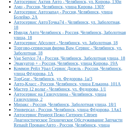
Автосервис Актив Авто - Челябинск, ул. Кирова, 130и
Амц - Россия, Челябинск, улица Кирова, 130У
Автосервис Автозапад - Россия, Челябинск, улица
Болейко, 2А
Автосервис АвтоТочка74 - Челябинск, ул. Заболотная,
18
Имидж Авто Челябинск - Россия, Челябинск, Заболотная
улица, 18
Автосервис Абсолют - Челябинск, ул. Заболотная, 18
Торгово-сервисная фирма Baw Сервис - Челябинск, ул.
Заболотная, 18
Vag Service 74 - Россия, Челябинск, Заболотная улица, 18
Эвакуатор + - Россия, Челябинск, улица Кирова, 19А
Коммон Рейл Урал Сервис Дизель - Россия, Челябинск,
улица Фёдорова, 1А
TopGear - Челябинск, ул. Федорова, 1а/3
Авто-Класс - Россия, Челябинск, улица Елькина, 101А
Мастер 12 вольт - Челябинск, ул. Федорова, 1/1
Автосервис на Газизуллина - Челябинск, улица
Газизуллина, 2
Миракс - Россия, Челябинск, Заболотная улица, 18/1
Универсал - Россия, Челябинск, улица Фёдорова, 1Ак1
Автосервис Peugeot Пежо Ситроен Citroen
Диагностическое Техническое Обслуживание Запчасти
Renault ПровансАвто - Россия, Челябинск, улица