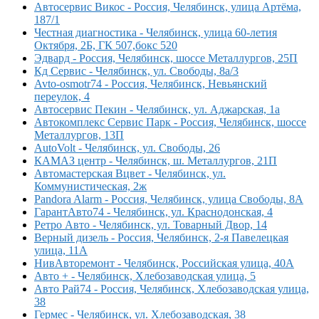
Автосервис Викос - Россия, Челябинск, улица Артёма,
187/1
Честная диагностика - Челябинск, улица 60-летия
Октября, 2Б, ГК 507,бокс 520
Эдвард - Россия, Челябинск, шоссе Металлургов, 25П
Кд Сервис - Челябинск, ул. Свободы, 8а/3
Avto-osmotr74 - Россия, Челябинск, Невьянский
переулок, 4
Автосервис Пекин - Челябинск, ул. Аджарская, 1а
Автокомплекс Сервис Парк - Россия, Челябинск, шоссе
Металлургов, 13П
AutoVolt - Челябинск, ул. Свободы, 26
КАМАЗ центр - Челябинск, ш. Металлургов, 21П
Автомастерская Вцвет - Челябинск, ул.
Коммунистическая, 2ж
Pandora Alarm - Россия, Челябинск, улица Свободы, 8А
ГарантАвто74 - Челябинск, ул. Краснодонская, 4
Ретро Авто - Челябинск, ул. Товарный Двор, 14
Верный дизель - Россия, Челябинск, 2-я Павелецкая
улица, 11А
НивАвторемонт - Челябинск, Российская улица, 40А
Авто + - Челябинск, Хлебозаводская улица, 5
Авто Рай74 - Россия, Челябинск, Хлебозаводская улица,
38
Гермес - Челябинск, ул. Хлебозаводская, 38