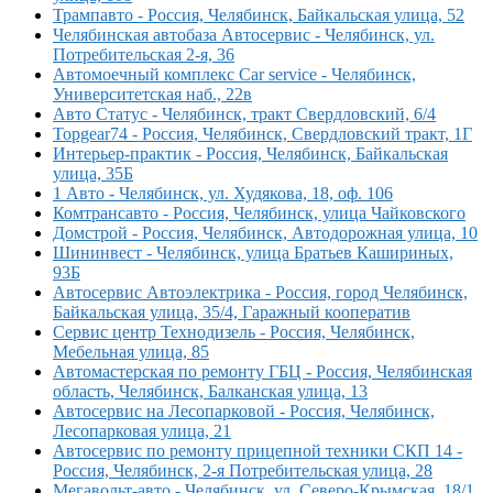
Трампавто - Россия, Челябинск, Байкальская улица, 52
Челябинская автобаза Автосервис - Челябинск, ул.
Потребительская 2-я, 36
Автомоечный комплекс Car service - Челябинск,
Университетская наб., 22в
Авто Статус - Челябинск, тракт Свердловский, 6/4
Topgear74 - Россия, Челябинск, Свердловский тракт, 1Г
Интерьер-практик - Россия, Челябинск, Байкальская
улица, 35Б
1 Авто - Челябинск, ул. Худякова, 18, оф. 106
Комтрансавто - Россия, Челябинск, улица Чайковского
Домстрой - Россия, Челябинск, Автодорожная улица, 10
Шининвест - Челябинск, улица Братьев Кашириных,
93Б
Автосервис Автоэлектрика - Россия, город Челябинск,
Байкальская улица, 35/4, Гаражный кооператив
Сервис центр Технодизель - Россия, Челябинск,
Мебельная улица, 85
Автомастерская по ремонту ГБЦ - Россия, Челябинская
область, Челябинск, Балканская улица, 13
Автосервис на Лесопарковой - Россия, Челябинск,
Лесопарковая улица, 21
Автосервис по ремонту прицепной техники СКП 14 -
Россия, Челябинск, 2-я Потребительская улица, 28
Мегавольт-авто - Челябинск, ул. Северо-Крымская, 18/1