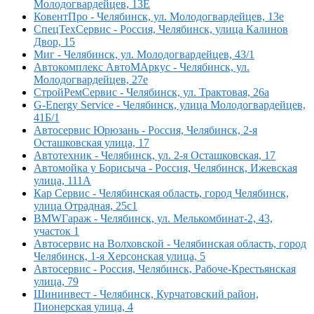
Молодогвардейцев, 13Е
КовентПро - Челябинск, ул. Молодогвардейцев, 13е
СпецТехСервис - Россия, Челябинск, улица Калинов
Двор, 15
Миг - Челябинск, ул. Молодогвардейцев, 43/1
Автокомплекс АвтоМАркус - Челябинск, ул.
Молодогвардейцев, 27е
СтройРемСервис - Челябинск, ул. Трактовая, 26а
G-Energy Service - Челябинск, улица Молодогвардейцев,
41Б/1
Автосервис Юрюзань - Россия, Челябинск, 2-я
Осташковская улица, 17
Автотехник - Челябинск, ул. 2-я Осташковская, 17
Автомойка у Борисыча - Россия, Челябинск, Ижевская
улица, 111А
Кар Сервис - Челябинская область, город Челябинск,
улица Отрадная, 25с1
BMWГараж - Челябинск, ул. Мелькомбинат-2, 43,
участок 1
Автосервис на Волховской - Челябинская область, город
Челябинск, 1-я Херсонская улица, 5
Автосервис - Россия, Челябинск, Рабоче-Крестьянская
улица, 79
Шининвест - Челябинск, Курчатовский район,
Пионерская улица, 4