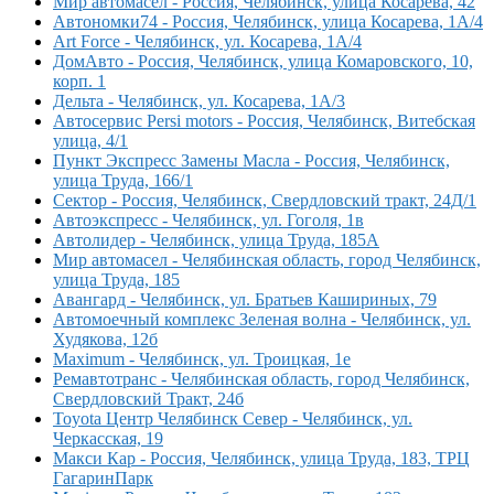
Мир автомасел - Россия, Челябинск, улица Косарева, 42
Автономки74 - Россия, Челябинск, улица Косарева, 1А/4
Art Force - Челябинск, ул. Косарева, 1А/4
ДомАвто - Россия, Челябинск, улица Комаровского, 10,
корп. 1
Дельта - Челябинск, ул. Косарева, 1А/3
Автосервис Persi motors - Россия, Челябинск, Витебская
улица, 4/1
Пункт Экспресс Замены Масла - Россия, Челябинск,
улица Труда, 166/1
Сектор - Россия, Челябинск, Свердловский тракт, 24Д/1
Автоэкспресс - Челябинск, ул. Гоголя, 1в
Автолидер - Челябинск, улица Труда, 185А
Мир автомасел - Челябинская область, город Челябинск,
улица Труда, 185
Авангард - Челябинск, ул. Братьев Кашириных, 79
Автомоечный комплекс Зеленая волна - Челябинск, ул.
Худякова, 12б
Maximum - Челябинск, ул. Троицкая, 1е
Ремавтотранс - Челябинская область, город Челябинск,
Свердловский Тракт, 24б
Toyota Центр Челябинск Север - Челябинск, ул.
Черкасская, 19
Макси Кар - Россия, Челябинск, улица Труда, 183, ТРЦ
ГагаринПарк