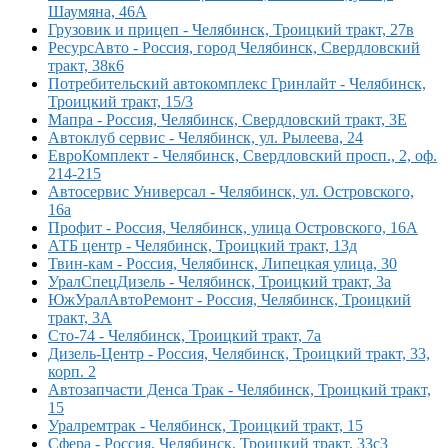
Шаумяна, 46А
Грузовик и прицеп - Челябинск, Троицкий тракт, 27в
РесурсАвто - Россия, город Челябинск, Свердловский
тракт, 38к6
Потребительский автокомплекс Гринлайт - Челябинск,
Троицкий тракт, 15/3
Мапра - Россия, Челябинск, Свердловский тракт, 3Е
Автоклуб сервис - Челябинск, ул. Рылеева, 24
ЕвроКомплект - Челябинск, Свердловский просп., 2, оф.
214-215
Автосервис Универсал - Челябинск, ул. Островского,
16а
Профит - Россия, Челябинск, улица Островского, 16А
АТБ центр - Челябинск, Троицкий тракт, 13д
Твин-кам - Россия, Челябинск, Липецкая улица, 30
УралСпецДизель - Челябинск, Троицкий тракт, 3а
ЮжУралАвтоРемонт - Россия, Челябинск, Троицкий
тракт, 3А
Сто-74 - Челябинск, Троицкий тракт, 7а
Дизель-Центр - Россия, Челябинск, Троицкий тракт, 33,
корп. 2
Автозапчасти Денса Трак - Челябинск, Троицкий тракт,
15
Уралремтрак - Челябинск, Троицкий тракт, 15
Сфера - Россия, Челябинск, Троицкий тракт, 33с3