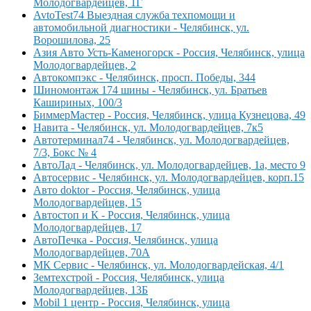
Молодогвардейцев, 1Г
AvtoTest74 Выездная служба техпомощи и
автомобильной диагностики - Челябинск, ул.
Ворошилова, 25
Азия Авто Усть-Каменогорск - Россия, Челябинск, улица
Молодогвардейцев, 2
Автокомпэкс - Челябинск, просп. Победы, 344
Шиномонтаж 174 шины - Челябинск, ул. Братьев
Кашириных, 100/3
БиммерМастер - Россия, Челябинск, улица Кузнецова, 49
Навита - Челябинск, ул. Молодогвардейцев, 7к5
Автотерминал74 - Челябинск, ул. Молодогвардейцев,
7/3, Бокс № 4
АвтоЛад - Челябинск, ул. Молодогвардейцев, 1а, место 9
Автосервис - Челябинск, ул. Молодогвардейцев, корп.15
Авто doktor - Россия, Челябинск, улица
Молодогвардейцев, 15
Автостоп и К - Россия, Челябинск, улица
Молодогвардейцев, 17
АвтоПечка - Россия, Челябинск, улица
Молодогвардейцев, 70А
МК Сервис - Челябинск, ул. Молодогвардейская, 4/1
Земтехстрой - Россия, Челябинск, улица
Молодогвардейцев, 13Б
Mobil 1 центр - Россия, Челябинск, улица