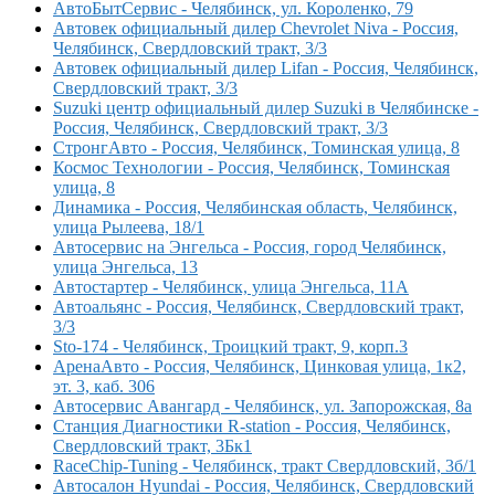
АвтоБытСервис - Челябинск, ул. Короленко, 79
Автовек официальный дилер Chevrolet Niva - Россия,
Челябинск, Свердловский тракт, 3/3
Автовек официальный дилер Lifan - Россия, Челябинск,
Свердловский тракт, 3/3
Suzuki центр официальный дилер Suzuki в Челябинске -
Россия, Челябинск, Свердловский тракт, 3/3
СтронгАвто - Россия, Челябинск, Томинская улица, 8
Космос Технологии - Россия, Челябинск, Томинская
улица, 8
Динамика - Россия, Челябинская область, Челябинск,
улица Рылеева, 18/1
Автосервис на Энгельса - Россия, город Челябинск,
улица Энгельса, 13
Автостартер - Челябинск, улица Энгельса, 11А
Автоальянс - Россия, Челябинск, Свердловский тракт,
3/3
Sto-174 - Челябинск, Троицкий тракт, 9, корп.3
АренаАвто - Россия, Челябинск, Цинковая улица, 1к2,
эт. 3, каб. 306
Автосервис Авангард - Челябинск, ул. Запорожская, 8а
Станция Диагностики R-station - Россия, Челябинск,
Свердловский тракт, 3Бк1
RaceChip-Tuning - Челябинск, тракт Свердловский, 3б/1
Автосалон Hyundai - Россия, Челябинск, Свердловский