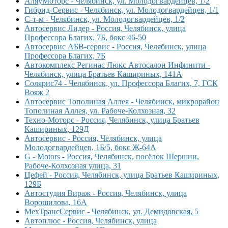
АляуМоторс - Челябинск, ул. Молодогвардейцев, 1/2
Гибрид-Сервис - Челябинск, ул. Молодогвардейцев, 1/1
С-т-м - Челябинск, ул. Молодогвардейцев, 1/2
Автосервис Лидер - Россия, Челябинск, улица
Профессора Благих, 7Б, бокс 46-50
Автосервис АБВ-сервис - Россия, Челябинск, улица
Профессора Благих, 7Б
Автокомплекс Регинас Люкс Автосалон Инфинити -
Челябинск, улица Братьев Кашириных, 141А
Солярис74 - Челябинск, ул. Профессора Благих, 7, ГСК
Вояж 2
Автосервис Тополиная Аллея - Челябинск, микрорайон
Тополиная Аллея, ул. Рабоче-Колхозная, 32
Техно-Моторс - Россия, Челябинск, улица Братьев
Кашириных, 129Д
Автосервис - Россия, Челябинск, улица
Молодогвардейцев, 1Б/5, бокс Ж-64А
G - Motors - Россия, Челябинск, посёлок Шершни,
Рабоче-Колхозная улица, 31
Цефей - Россия, Челябинск, улица Братьев Кашириных,
129Б
Автостудия Вираж - Россия, Челябинск, улица
Ворошилова, 16А
МехТрансСервис - Челябинск, ул. Демидовская, 5
Автоплюс - Россия, Челябинск, улица