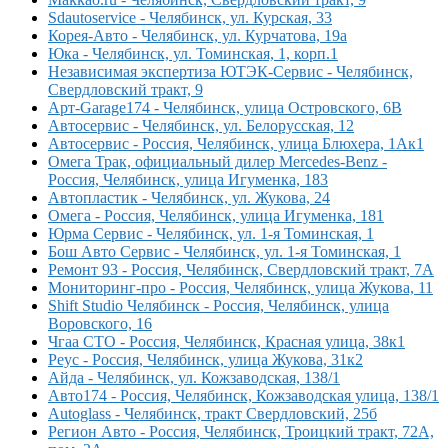
Sdautoservice - Челябинск, ул. Курская, 33
Корея-Авто - Челябинск, ул. Курчатова, 19а
Юка - Челябинск, ул. Томинская, 1, корп.1
Независимая экспертиза ЮТЭК-Сервис - Челябинск,
Свердловский тракт, 9
Арт-Garage174 - Челябинск, улица Островского, 6В
Автосервис - Челябинск, ул. Белорусская, 12
Автосервис - Россия, Челябинск, улица Блюхера, 1Ак1
Омега Трак, официальный дилер Mercedes-Benz -
Россия, Челябинск, улица Игуменка, 183
Автопластик - Челябинск, ул. Жукова, 24
Омега - Россия, Челябинск, улица Игуменка, 181
Юрма Сервис - Челябинск, ул. 1-я Томинская, 1
Бош Авто Сервис - Челябинск, ул. 1-я Томинская, 1
Ремонт 93 - Россия, Челябинск, Свердловский тракт, 7А
Мониторинг-про - Россия, Челябинск, улица Жукова, 11
Shift Studio Челябинск - Россия, Челябинск, улица
Воровского, 16
Чгаа СТО - Россия, Челябинск, Красная улица, 38к1
Реус - Россия, Челябинск, улица Жукова, 31к2
Айда - Челябинск, ул. Кожзаводская, 138/1
Авто174 - Россия, Челябинск, Кожзаводская улица, 138/1
Autoglass - Челябинск, тракт Свердловский, 25б
Регион Авто - Россия, Челябинск, Троицкий тракт, 72А,