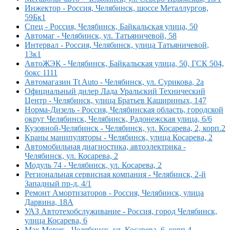
Инжектор - Россия, Челябинск, шоссе Металлургов,
59Бк1
Спец - Россия, Челябинск, Байкальская улица, 50
Автомаг - Челябинск, ул. Татьяничевой, 58
Интервал - Россия, Челябинск, улица Татьяничевой,
13к1
АвтоЖЭК - Челябинск, Байкальская улица, 50, ГСК 504,
бокс 1111
Автомагазин Tt Auto - Челябинск, ул. Сурикова, 2а
Официальный дилер Лада Уральский Технический
Центр - Челябинск, улица Братьев Кашириных, 147
Норма-Дизель - Россия, Челябинская область, городской
округ Челябинск, Челябинск, Радонежская улица, 6/6
Кузовной-Челябинск - Челябинск, ул. Косарева, 2, корп.2
Краны манипуляторы - Челябинск, улица Косарева, 2
Автомобильная диагностика, автоэлектрика -
Челябинск, ул. Косарева, 2
Модуль 74 - Челябинск, ул. Косарева, 2
Региональная сервисная компания - Челябинск, 2-й
Западный пр-д, 4/1
Ремонт Амортизаторов - Россия, Челябинск, улица
Дарвина, 18А
УАЗ Автотехобслуживание - Россия, город Челябинск,
улица Косарева, 6
Max Motors - Челябинск, ул. Косарева, 6, корп.4