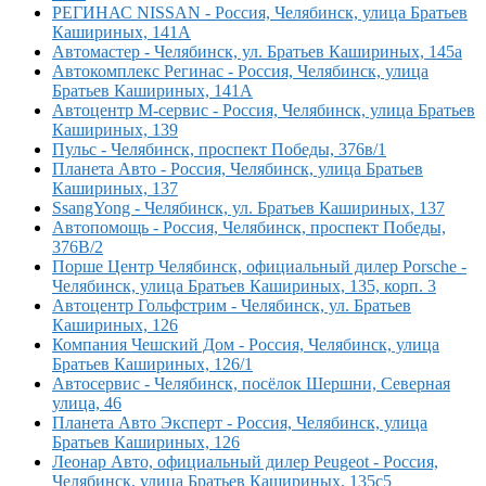
РЕГИНАС NISSAN - Россия, Челябинск, улица Братьев
Кашириных, 141А
Автомастер - Челябинск, ул. Братьев Кашириных, 145а
Автокомплекс Регинас - Россия, Челябинск, улица
Братьев Кашириных, 141А
Автоцентр М-сервис - Россия, Челябинск, улица Братьев
Кашириных, 139
Пульс - Челябинск, проспект Победы, 376в/1
Планета Авто - Россия, Челябинск, улица Братьев
Кашириных, 137
SsangYong - Челябинск, ул. Братьев Кашириных, 137
Автопомощь - Россия, Челябинск, проспект Победы,
376В/2
Порше Центр Челябинск, официальный дилер Porsche -
Челябинск, улица Братьев Кашириных, 135, корп. 3
Автоцентр Гольфстрим - Челябинск, ул. Братьев
Кашириных, 126
Компания Чешский Дом - Россия, Челябинск, улица
Братьев Кашириных, 126/1
Автосервис - Челябинск, посёлок Шершни, Северная
улица, 46
Планета Авто Эксперт - Россия, Челябинск, улица
Братьев Кашириных, 126
Леонар Авто, официальный дилер Peugeot - Россия,
Челябинск, улица Братьев Кашириных, 135с5